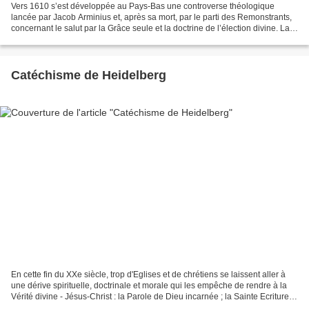
Vers 1610 s’est développée au Pays-Bas une controverse théologique
lancée par Jacob Arminius et, après sa mort, par le parti des Remonstrants,
concernant le salut par la Grâce seule et la doctrine de l’élection divine. La
théologie « arminienne » des...
Catéchisme de Heidelberg
En cette fin du XXe siècle, trop d'Eglises et de chrétiens se laissent aller à
une dérive spirituelle, doctrinale et morale qui les empêche de rendre à la
Vérité divine - Jésus-Christ : la Parole de Dieu incarnée ; la Sainte Ecriture:
la Parole inspirée...