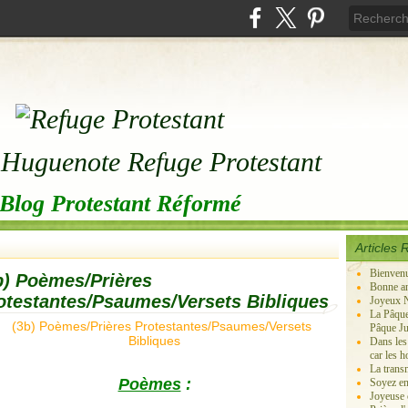
Blog Protestant Réformé
Articles 
Bienven
b) Poèmes/Prières
Bonne an
otestantes/Psaumes/Versets Bibliques
Joyeux N
La Pâque
Pâque Ju
Dans les
car les 
La transm
Poèmes
:
Soyez en
Joyeuse c