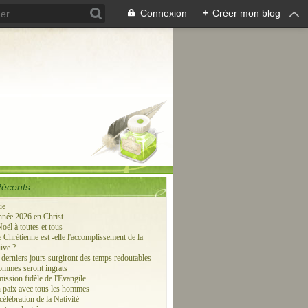
Connexion
+
Créer mon blog
Récents
ue
née 2026 en Christ
oël à toutes et tous
 Chrétienne est -elle l'accomplissement de la
ive ?
 derniers jours surgiront des temps redoutables
hommes seront ingrats
ission fidèle de l'Evangile
 paix avec tous les hommes
élébration de la Nativité