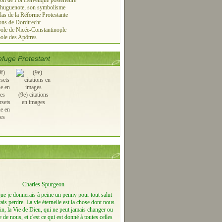
on de Foi Helvétique postérieure
 huguenote, son symbolisme
las de la Réforme Protestante
ns de Dordtrecht
le de Nicée-Constantinople
ole des Apôtres
fuge Protestant
(9e) citations
rsets
en images
ue en
es
Charles Spurgeon
que je donnerais à peine un penny pour tout salut
ais perdre. La vie éternelle est la chose dont nous
n, la Vie de Dieu, qui ne peut jamais changer ou
e de nous, et c'est ce qui est donné à toutes celles