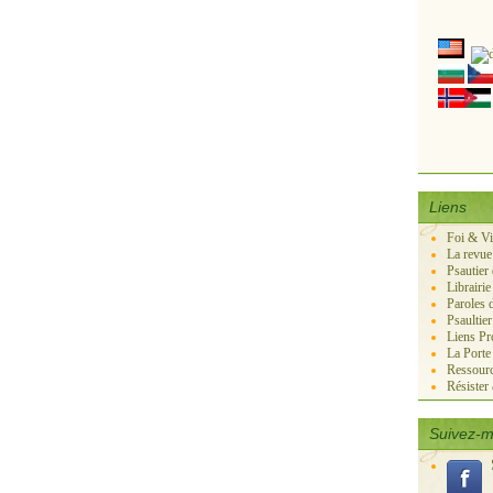
Liens
Foi & V
La revue
Psautier
Librairie
Paroles 
Psaultie
Liens Pr
La Port
Ressourc
Résister
Suivez-m