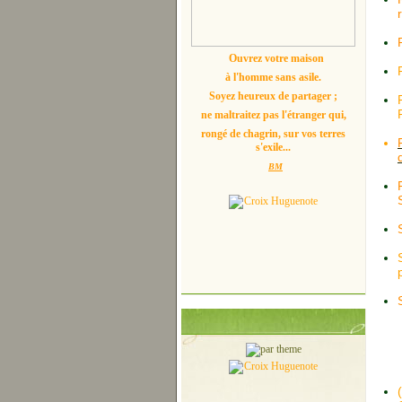
Ouvrez votre maison
à l'homme sans asile.
Soyez heureux de partager ;
ne maltraitez pas l'étranger qui,
rongé de chagrin, sur vos terres
s'exile...
BM