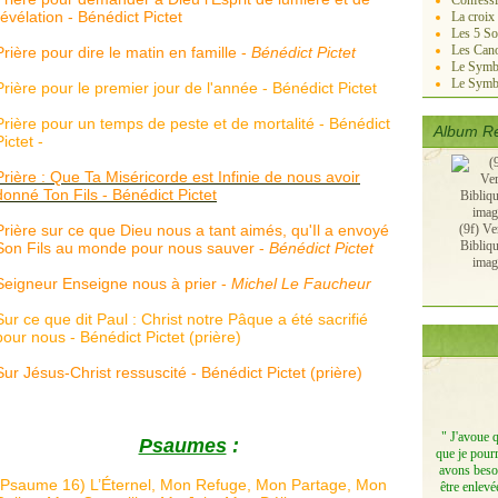
Confessi
révélation - Bénédict Pictet
La croix
Les 5 So
Les Cano
Prière pour dire le matin en famille -
Bénédict Pictet
Le Symbo
Le Symb
Prière pour le premier jour de l'année - Bénédict Pictet
Prière pour un temps de peste et de mortalité - Bénédict
Album Re
Pictet -
Prière : Que Ta Miséricorde est Infinie de nous avoir
donné Ton Fils - Bénédict Pictet
Prière sur ce que Dieu nous a tant aimés, qu'Il a envoyé
(9f) Ve
Bibliq
Son Fils au monde pour nous sauver -
Bénédict Pictet
imag
Seigneur Enseigne nous à prier -
Michel Le Faucheur
Sur ce que dit Paul : Christ notre Pâque a été sacrifié
pour nous - Bénédict Pictet (prière)
Sur Jésus-Christ ressuscité - Bénédict Pictet (prière)
" J'avoue 
Psaumes
:
que je pourr
avons besoi
(Psaume 16) L’Éternel, Mon Refuge, Mon Partage, Mon
être enlevé