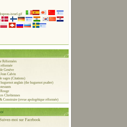
ie Réformées
 réformée
 de Genève
 Jean Calvin
de sages (Citations)
r huguenot anglais (the huguenot psalter)
otestants
e Rouge
es Chrétiennes
 & Construire (revue apologétique réformée)
oi
Suivez-moi sur Facebook