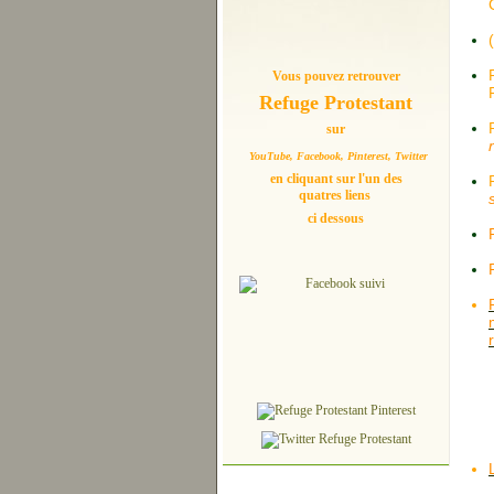
Vous pouvez retrouver
Refuge Protestant
sur
YouTube, Facebook, Pinterest, Twitter
en cliquant sur l'un des
quatres liens
ci dessous