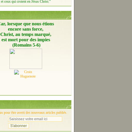
et ceux qui croient en Jésus Christ."
ar, lorsque que nous étions
encore
sans force,
Christ, au temps marqué,
est mort pour des impies
(Romains 5-6)
 pour être averti des nouveaux articles publiés.