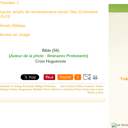
Proverbes 2
Soyons remplis de reconnaissance envers Dieu (Colossiens
1/9-23)
Versets Biblique
Versets en image
(
Auteur de la photo : Itinéraires Protestants
)
Repost
0
Voic
ublished by Refuge Protestant Refuge Protestant,
-
dans
Poèmes
Prières
Psaumes
Versets
ibliques
Prières Huguenotes
Bénédict Pictet
Michel Le Faucheur
Pierre Jurieu
Jean Calvin
Martin Luther