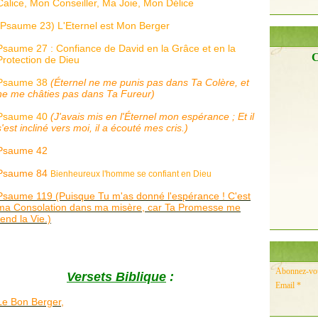
Calice, Mon Conseiller, Ma Joie, Mon Délice
(Psaume 23) L'Eternel est Mon Berger
Psaume 27 : Confiance de David en la Grâce et en la
C
Protection de Dieu
Psaume 38
(Éternel ne me punis pas dans Ta Colère, et
ne me châties pas dans Ta Fureur)
Psaume 40
(
J'avais mis en l'Éternel mon espérance ;
Et il
s'est incliné vers moi, il a écouté mes cris.)
Psaume 42
​​​​​​​
Psaume 84
Bienheureux l'homme se confiant en Dieu
Psaume 119 (Puisque Tu m'as donné l'espérance ! C'est
ma Consolation dans ma misère, car Ta Promesse me
rend la Vie.)
Abonnez-vous
Versets Biblique
:
Email
Le Bon Berger,