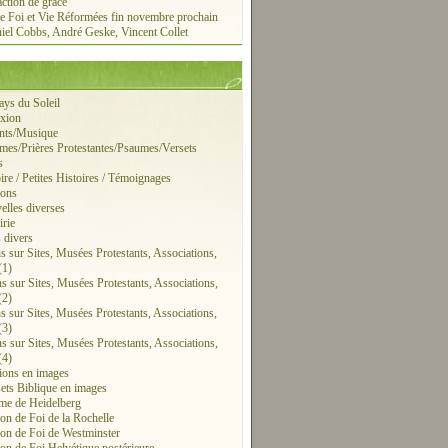
action de grâce
e Foi et Vie Réformées fin novembre prochain
iel Cobbs, André Geske, Vincent Collet
ays du Soleil
exion
ants/Musique
mes/Prières Protestantes/Psaumes/Versets
s
ire / Petites Histoires / Témoignages
ions
elles diverses
irie
s divers
ns sur Sites, Musées Protestants, Associations,
(1)
ns sur Sites, Musées Protestants, Associations,
(2)
ns sur Sites, Musées Protestants, Associations,
(3)
ns sur Sites, Musées Protestants, Associations,
(4)
tions en images
sets Biblique en images
me de Heidelberg
on de Foi de la Rochelle
on de Foi de Westminster