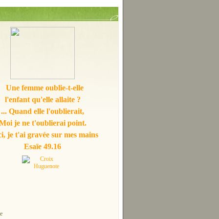
Une femme oublie-t-elle
l'enfant qu'elle allaite ?
... Quand elle l'oublierait,
Moi je ne t'oublierai point.
i, je t'ai gravée sur mes mains
Esaïe 49.16