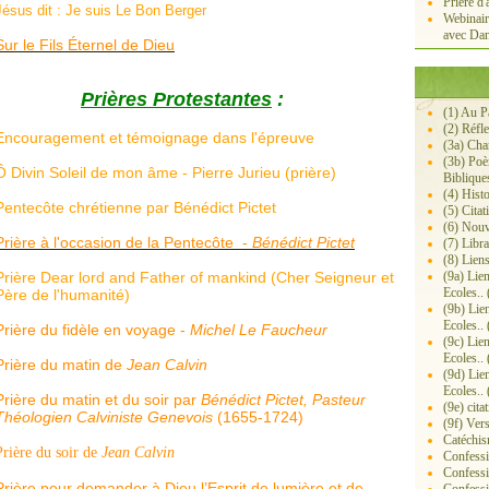
Prière d'
Jésus dit : Je suis Le Bon Berger
Webinair
avec Dan
Sur le Fils Éternel de Dieu
Prières Protestantes
:
(1) Au P
(2) Réfl
Encouragement et témoignage dans l'épreuve
(3a) Ch
(3b) Poè
Ô Divin Soleil de mon âme - Pierre Jurieu (prière)
Biblique
(4) Histo
Pentecôte chrétienne par Bénédict Pictet
(5) Citat
(6) Nouv
Prière à l'occasion de la Pentecôte -
Bénédict Pictet
(7) Libra
(8) Lien
Prière Dear lord and Father of mankind (Cher Seigneur et
(9a) Lie
Ecoles.. 
Père de l'humanité)
(9b) Lie
Ecoles.. 
Prière du fidèle en voyage -
Michel Le Faucheur
(9c) Lie
Ecoles.. 
Prière du matin de
Jean Calvin
(9d) Lie
Ecoles.. 
Prière du matin et du soir par
Bénédict Pictet, Pasteur
(9e) cita
Théologien Calviniste Genevois
(1655-1724)
(9f) Ver
Catéchis
Prière du soir de
Jean Calvin
Confessi
Confessi
Prière pour demander à Dieu l’Esprit de lumière et de