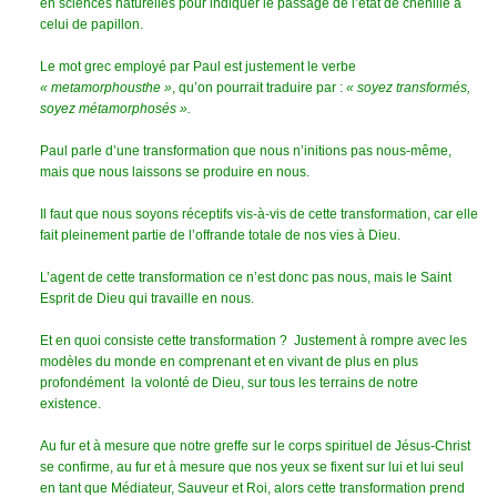
en sciences naturelles pour indiquer le passage de l’état de chenille à
celui de papillon.
Le mot grec employé par Paul est justement le verbe
« metamorphousthe »
, qu’on pourrait traduire par :
« soyez transformés,
soyez métamorphosés ».
Paul parle d’une transformation que nous n’initions pas nous-même,
mais que nous laissons se produire en nous.
Il faut que nous soyons réceptifs vis-à-vis de cette transformation, car elle
fait pleinement partie de l’offrande totale de nos vies à Dieu.
L’agent de cette transformation ce n’est donc pas nous, mais le Saint
Esprit de Dieu qui travaille en nous.
Et en quoi consiste cette transformation ? Justement à rompre avec les
modèles du monde en comprenant et en vivant de plus en plus
profondément la volonté de Dieu, sur tous les terrains de notre
existence.
Au fur et à mesure que notre greffe sur le corps spirituel de Jésus-Christ
se confirme, au fur et à mesure que nos yeux se fixent sur lui et lui seul
en tant que Médiateur, Sauveur et Roi, alors cette transformation prend