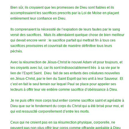
Bien sûr, ils croyaient que les promesses de Dieu sont fiables et ils
accomplissaient les sacrifices prescrits par la Loi de Moïse en plaçant
entièrement leur confiance en Dieu.
Ils comprenaient la nécessité de l’expiation de leurs fautes par le sang
versé des sacrifices. Mais ils attendaient quelque chose de bien meilleur
qui devait encore venir : le sacrifice parfait qui mettrait fin à tous ces
sacrifices provisoires et couvrirait de manière définitive tous leurs
péchés.
Avec la résurrection de Jésus-Christ le nouvel Adam vit pour toujours, et
les croyants avec lui, car ils sont indissociablement liés à sa vie par le
lien de l’Esprit Saint. Dieu fait de ses enfants des créatures nouvelles
en Jésus-Christ, par le lien du Saint Esprit qui les unit à leur Sauveur. Et
c’est en fait le seul terrain sur lequel Paul se place pour appeler ses
lecteurs à offrir leur vie entière comme sacrifice d’obéissance à Dieu.
Je ne puis offrir mon corps tout entier comme sacrifice saint et agréable à
Dieu que sur le fondement du corps du Christ qui a été brisé pour moi, et
qui est ressuscité corporellement d’entre les morts.
Ceux qui ne croient pas en sa résurrection physique, corporelle, ne
peuvent pas non plus offrir leur corps comme offrande agréable à Dieu