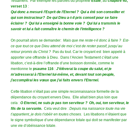
Testament. Par exemple les paroles du prophète
Esaïe
, au
chapitre 40,
verset 13
:
Qui donc a mesuré l’Esprit de l’Eternel ? Qui a été son conseiller et
qui son instructeur?
De qui Dieu a-t-il pris conseil pour se faire
éclairer ? Qui lui a enseigné la bonne voie ? Qui lui a transmis le
savoir et lui a fait connaître le chemin de l’intelligence ?
On pourrait alors se demander:
Mais que me reste-t-il donc à faire ? Est-
ce que tout ce que Dieu attend de moi c’est de rester passif, jusqu’au
retour promis du Christ ?
Pas du tout. Car le croyant est bien appelé à
apporter une offrande à Dieu. Dans l’Ancien Testament c’était une
libation, c’est-à-dire l’offrande d’une boisson donnée, comme le
mentionne le
psaume 116
:
J’élèverai la coupe du salut, et je
m’adresserai à l’Eternel lui-même, et, devant tout son peuple,
j’accomplirai les vœux que j’ai faits envers l’Eternel.
Cette libation n’était pas une simple reconnaissance formelle de la
dépendance du croyant envers Dieu. Elle allait bien plus loin que
cela :
O Eternel, ne suis-je pas ton serviteur ? Oh, oui, ton serviteur, le
fils de ta servante.
Cela veut dire :
Depuis ma naissance toute ma vie
t’appartient, je dois t’obéir en toutes choses.
Les libations n’étaient que
le signe symbolique d’une dépendance totale qui doit se manifester par
une vie d’obéissance totale.