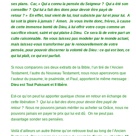
ses plans. Car, « Qui a connu la pensée du Seigneur ? Qui a été son
conseiller ? Qui lui a fait des dons pour devoir être payé de
retour ? » En effet, tout vient de lui, tout subsiste par lui et pour lui. A
lui soit la gloire à jamais ! Amen. Je vous invite donc, frères, à cause
de cette immense bonté de Dieu, à lui offrir votre corps comme un
sacrifice vivant, saint et qui plaise à Dieu. Ce sera là de votre part un
culte raisonnable. Ne vous laissez pas modeler par le monde actuel,
mais laissez-vous transformer par le renouvellement de votre
pensée, pour pouvoir discerner la volonté de Dieu : ce qui est bon, ce
qui lui plaît, ce qui est parfait.
Si nous comparons ces deux extraits de la Bible, l’un tiré de l’Ancien
Testament, l’autre du Nouveau Testament, nous nous apercevons que
l’auteur du psaume, le psalmiste, et Paul, apportent le même message :
Dieu est Tout Puissant et Il libère
.
Est-ce qu’on peut lui apporter quelque chose en retour en échange de
cette libération ?
Qui lui a fait des dons pour devoir être payé de
retour ?
Nous ne pouvons jamais mériter ou acheter sa Grâce, nous ne
pouvons jamais en payer le prix qui lui est dû. On ne peut pas
davantage sonder ses pensées.
Voilà d’ailleurs un autre thème qu’on retrouve tout au long de l’Ancien