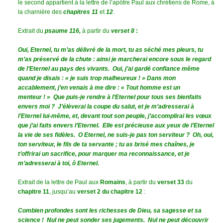
le second appartient à la lettre de l’apôtre Paul aux chrétiens de Rome, à
la charnière des
chapitres 11
et
12
.
Extrait du
psaume 116,
à partir du
verset 8
:
Oui, Eternel, tu m’as délivré de la mort, tu as séché mes pleurs, tu
m’as préservé de la chute : ainsi je marcherai encore sous le regard
de l’Eternel au pays des vivants. Oui, j’ai gardé confiance même
quand je disais : « je suis trop malheureux ! » Dans mon
accablement, j’en venais à me dire : « Tout homme est un
menteur ! » Que puis-je rendre à l’Eternel pour tous ses bienfaits
envers moi ? J’élèverai la coupe du salut, et je m’adresserai à
l’Eternel lui-même, et, devant tout son peuple, j’accomplirai les vœux
que j’ai faits envers l’Eternel. Elle est précieuse aux yeux de l’Eternel
la vie de ses fidèles. O Eternel, ne suis-je pas ton serviteur ? Oh, oui,
ton serviteur, le fils de ta servante ; tu as brisé mes chaînes, je
t’offrirai un sacrifice, pour marquer ma reconnaissance, et je
m’adresserai à toi, ô Eternel.
Extrait de la lettre de Paul aux
Romains
, à partir du
verset 33
du
chapitre 11
, jusqu’au
verset 2 du chapitre 12
:
Combien profondes sont les richesses de Dieu, sa sagesse et sa
science ! Nul ne peut sonder ses jugements. Nul ne peut découvrir