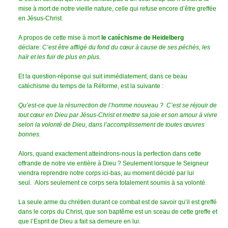
mise à mort de notre vieille nature, celle qui refuse encore d’être greffée
en Jésus-Christ.
A propos de cette mise à mort
le catéchisme de Heidelberg
déclare:
C’est être affligé du fond du cœur à cause de ses péchés, les
haïr et les fuir de plus en plus.
Et la question-réponse qui suit immédiatement, dans ce beau
catéchisme du temps de la Réforme, est la suivante :
Qu’est-ce que la résurrection de l’homme nouveau ? C’est se réjouir de
tout cœur en Dieu par Jésus-Christ et mettre sa joie et son amour à vivre
selon la volonté de Dieu, dans l’accomplissement de toutes œuvres
bonnes.
Alors, quand exactement atteindrons-nous la perfection dans cette
offrande de notre vie entière à Dieu ? Seulement lorsque le Seigneur
viendra reprendre notre corps ici-bas, au moment décidé par lui
seul. Alors seulement ce corps sera totalement soumis à sa volonté.
La seule arme du chrétien durant ce combat est de savoir qu’il est greffé
dans le corps du Christ, que son baptême est un sceau de cette greffe et
que l’Esprit de Dieu a fait sa demeure en lui.