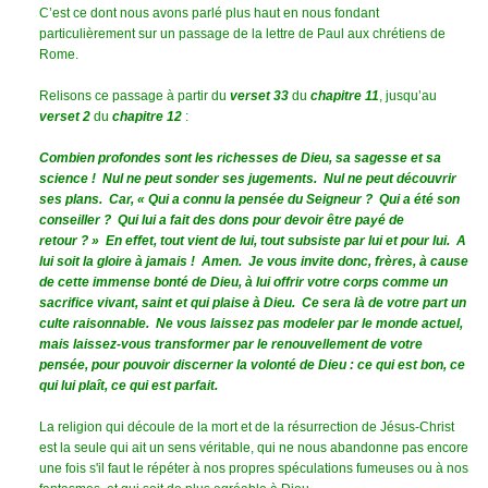
C’est ce dont nous avons parlé plus haut en nous fondant
particulièrement sur un passage de la lettre de Paul aux chrétiens de
Rome.
Relisons ce passage à partir du
verset 33
du
chapitre 11
, jusqu’au
verset 2
du
chapitre 12
:
Combien profondes sont les richesses de Dieu, sa sagesse et sa
science ! Nul ne peut sonder ses jugements. Nul ne peut découvrir
ses plans. Car, « Qui a connu la pensée du Seigneur ? Qui a été son
conseiller ? Qui lui a fait des dons pour devoir être payé de
retour ? »
En effet, tout vient de lui, tout subsiste par lui et pour lui. A
lui soit la gloire à jamais ! Amen. Je vous invite donc, frères, à cause
de cette immense bonté de Dieu, à lui offrir votre corps comme un
sacrifice vivant, saint et qui plaise à Dieu. Ce sera là de votre part un
culte raisonnable. Ne vous laissez pas modeler par le monde actuel,
mais laissez-vous transformer par le renouvellement de votre
pensée, pour pouvoir discerner la volonté de Dieu : ce qui est bon, ce
qui lui plaît, ce qui est parfait.
La religion qui découle de la mort et de la résurrection de Jésus-Christ
est la seule qui ait un sens véritable, qui ne nous abandonne pas encore
une fois s'il faut le répéter à nos propres spéculations fumeuses ou à nos