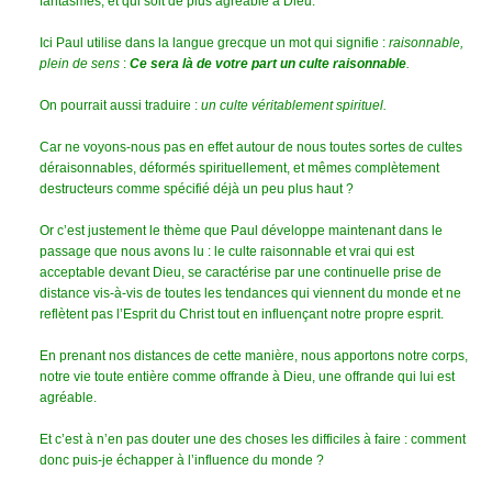
fantasmes, et qui soit de plus agréable à Dieu.
Ici Paul utilise dans la langue grecque un mot qui signifie :
raisonnable,
plein de sens
:
Ce sera là de votre part un culte raisonnable
.
On pourrait aussi traduire :
un culte véritablement spirituel.
Car ne voyons-nous pas en effet autour de nous toutes sortes de cultes
déraisonnables, déformés spirituellement, et mêmes complètement
destructeurs comme spécifié déjà un peu plus haut ?
Or c’est justement le thème que Paul développe maintenant dans le
passage que nous avons lu : le culte raisonnable et vrai qui est
acceptable devant Dieu, se caractérise par une continuelle prise de
distance vis-à-vis de toutes les tendances qui viennent du monde et ne
reflètent pas l’Esprit du Christ tout en influençant notre propre esprit.
En prenant nos distances de cette manière, nous apportons notre corps,
notre vie toute entière comme offrande à Dieu, une offrande qui lui est
agréable.
Et c’est à n’en pas douter une des choses les difficiles à faire : comment
donc puis-je échapper à l’influence du monde ?