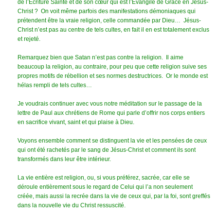
de l’Ecriture Sainte et de son cœur qui est l’Evangile de Grâce en Jésus-
Christ ? On voit même parfois des manifestations démoniaques qui
prétendent être la vraie religion, celle commandée par Dieu… Jésus-
Christ n’est pas au centre de tels cultes, en fait il en est totalement exclus
et rejeté.
Remarquez bien que Satan n’est pas contre la religion. Il aime
beaucoup la religion, au contraire, pour peu que cette religion suive ses
propres motifs de rébellion et ses normes destructrices. Or le monde est
hélas rempli de tels cultes…
Je voudrais continuer avec vous notre méditation sur le passage de la
lettre de Paul aux chrétiens de Rome qui parle d’offrir nos corps entiers
en sacrifice vivant, saint et qui plaise à Dieu.
Voyons ensemble comment se distinguent la vie et les pensées de ceux
qui ont été rachetés par le sang de Jésus-Christ et comment ils sont
transformés dans leur être intérieur.
La vie entière est religion, ou, si vous préférez, sacrée, car elle se
déroule entièrement sous le regard de Celui qui l’a non seulement
créée, mais aussi la recrée dans la vie de ceux qui, par la foi, sont greffés
dans la nouvelle vie du Christ ressuscité.