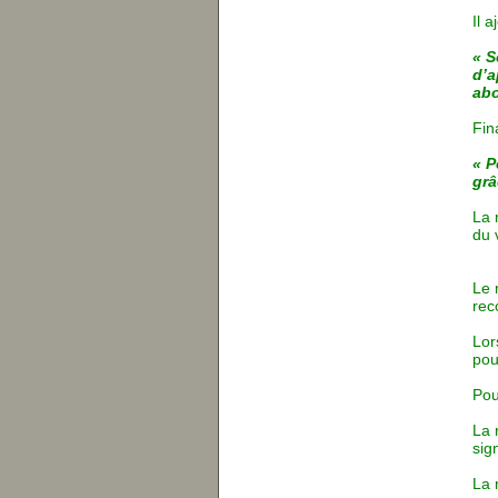
Il 
« S
d’a
abo
Fin
« P
grâ
La 
du 
Le 
rec
Lor
pou
Pou
La 
sig
La 