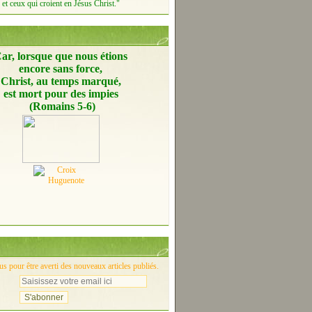
et ceux qui croient en Jésus Christ."
ar, lorsque que nous étions
encore
sans force,
Christ, au temps marqué,
est mort pour des impies
(Romains 5-6)
 pour être averti des nouveaux articles publiés.