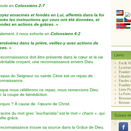
ajoute en
Colossiens 2:7
:
oyez enracinés et fondés en Lui, affermis dans la foi
près les instructions qui vous ont été données, et
ndez en actions de grâces. »
alement, il nous exhorte en
Colossiens 4:2
:
ersévérez dans la prière, veillez-y avec actions de
ces. »
Liens
reconnaissance doit être présente dans le cœur et la vie
véritable croyant, une reconnaissance envers Dieu.
Foi & V
La revue
Psautier
repas du Seigneur ou sainte Cène est un repas de
Librairie
onnaissance.
Paroles 
Psaultie
sque nous célébrons ce repas, nous remercions Dieu
Liens Pr
La Port
r la coupe de bénédiction.
Ressourc
Résister
rquoi ? À cause de l’œuvre de Christ.
racine du mot grec
"eucharistia"
est le mot
« charis »
, qui
Suivez-m
nifie grâce.
reconnaissance trouve sa source dans la Grâce de Dieu.