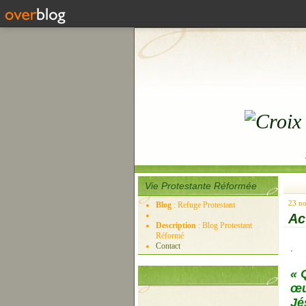
Vie Protestante Réformée
23 n
Blog
: Refuge Protestant
Ac
Description
: Blog Protestant
Réformé
Contact
.
« 
œu
Jé