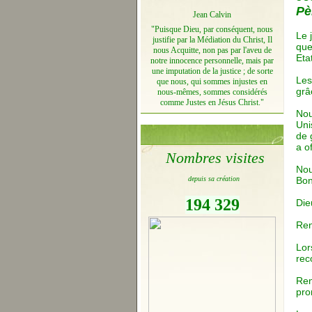
Pè
Jean Calvin
"Puisque Dieu, par conséquent, nous
Le 
justifie par la Médiation du Christ, Il
que
nous Acquitte, non pas par l'aveu de
Eta
notre innocence personnelle, mais par
une imputation de la justice ; de sorte
Les
que nous, qui sommes injustes en
grâ
nous-mêmes, sommes considérés
comme Justes en Jésus Christ."
Nou
Uni
de 
a o
Nombres visites
Nou
depuis sa création
Bon
194 329
Die
Ren
Lor
rec
Ren
pro