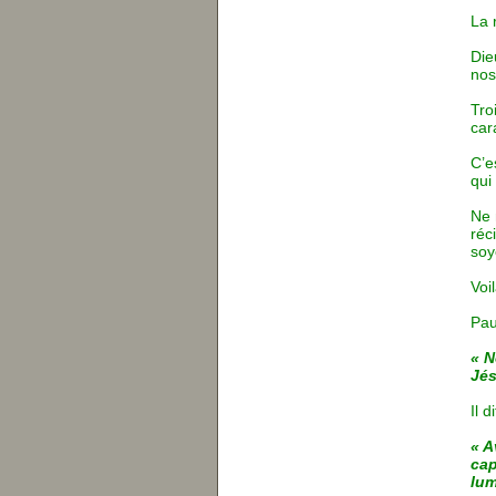
La 
Die
nos
Tro
car
C’e
qui
Ne 
réc
soy
Voi
Pau
« N
Jés
Il 
« A
cap
lum