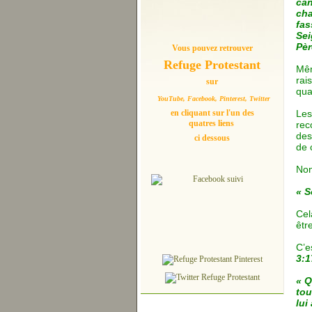
can
cha
fas
Sei
Pèr
Vous pouvez retrouver
Refuge Protestant
Mêm
rai
sur
qua
YouTube, Facebook, Pinterest, Twitter
en cliquant sur l'un des
Les
quatres liens
rec
des
ci dessous
de 
Non
« S
Cel
êtr
C’e
3:1
« Q
tou
lui