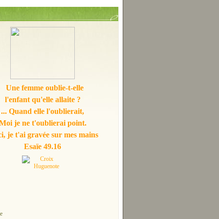
Une femme oublie-t-elle
l'enfant qu'elle allaite ?
... Quand elle l'oublierait,
Moi je ne t'oublierai point.
i, je t'ai gravée sur mes mains
Esaïe 49.16