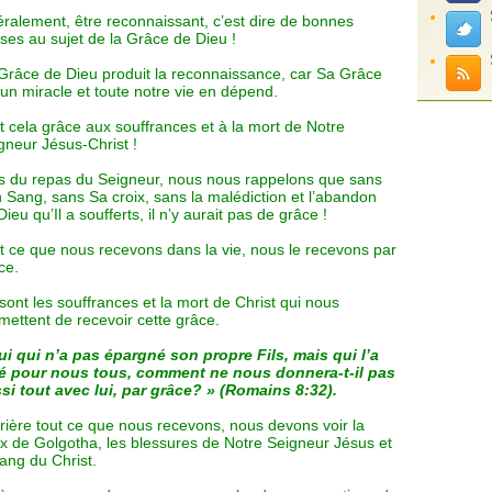
téralement, être reconnaissant, c’est dire de bonnes
ses au sujet de la Grâce de Dieu !
Grâce de Dieu produit la reconnaissance, car Sa Grâce
 un miracle et toute notre vie en dépend.
t cela grâce aux souffrances et à la mort de Notre
gneur Jésus-Christ !
s du repas du Seigneur, nous nous rappelons que sans
 Sang, sans Sa croix, sans la malédiction et l’abandon
Dieu qu’Il a soufferts, il n’y aurait pas de grâce !
t ce que nous recevons dans la vie, nous le recevons par
ce.
sont les souffrances et la mort de Christ qui nous
mettent de recevoir cette grâce.
ui qui n’a pas épargné son propre Fils, mais qui l’a
ré pour nous tous, comment ne nous donnera-t-il pas
si tout avec lui, par grâce? » (Romains 8:32).
rière tout ce que nous recevons, nous devons voir la
ix de Golgotha, les blessures de Notre Seigneur Jésus et
sang du Christ.