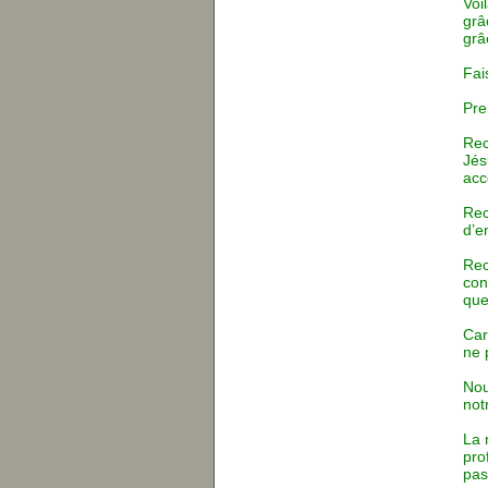
Voi
grâ
grâ
Fai
Pre
Rec
Jés
acc
Rec
d’e
Rec
con
que
Car
ne 
Nou
not
La 
pro
pas