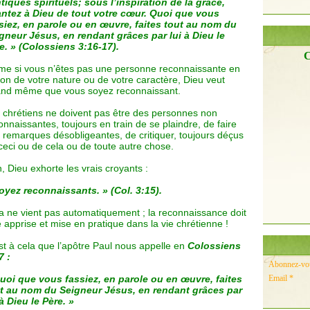
tiques spirituels; sous l’inspiration de la grâce,
ntez à Dieu de tout votre cœur. Quoi que vous
siez, en parole ou en œuvre, faites tout au nom du
gneur Jésus, en rendant grâces par lui à Dieu le
e. » (Colossiens 3:16-17).
C
e si vous n’êtes pas une personne reconnaissante en
son de votre nature ou de votre caractère, Dieu veut
nd même que vous soyez reconnaissant.
 chrétiens ne doivent pas être des personnes non
onnaissantes, toujours en train de se plaindre, de faire
 remarques désobligeantes, de critiquer, toujours déçus
ceci ou de cela ou de toute autre chose.
, Dieu exhorte les vrais croyants :
oyez reconnaissants. » (Col. 3:15).
a ne vient pas automatiquement ; la reconnaissance doit
e apprise et mise en pratique dans la vie chrétienne !
st à cela que l’apôtre Paul nous appelle en
Colossiens
7 :
Abonnez-vous
uoi que vous fassiez, en parole ou en œuvre, faites
Email
t au nom du Seigneur Jésus, en rendant grâces par
 à Dieu le Père. »