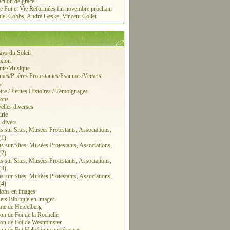
action de grâce
e Foi et Vie Réformées fin novembre prochain
iel Cobbs, André Geske, Vincent Collet
ays du Soleil
exion
ants/Musique
mes/Prières Protestantes/Psaumes/Versets
s
ire / Petites Histoires / Témoignages
ions
elles diverses
irie
s divers
ns sur Sites, Musées Protestants, Associations,
(1)
ns sur Sites, Musées Protestants, Associations,
(2)
ns sur Sites, Musées Protestants, Associations,
(3)
ns sur Sites, Musées Protestants, Associations,
(4)
tions en images
sets Biblique en images
me de Heidelberg
on de Foi de la Rochelle
on de Foi de Westminster