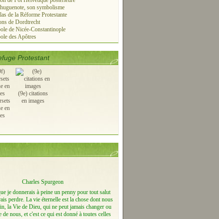
on de Foi Helvétique postérieure
 huguenote, son symbolisme
las de la Réforme Protestante
ns de Dordtrecht
le de Nicée-Constantinople
ole des Apôtres
fuge Protestant
(9e) citations
rsets
en images
ue en
es
Charles Spurgeon
que je donnerais à peine un penny pour tout salut
ais perdre. La vie éternelle est la chose dont nous
n, la Vie de Dieu, qui ne peut jamais changer ou
e de nous, et c'est ce qui est donné à toutes celles