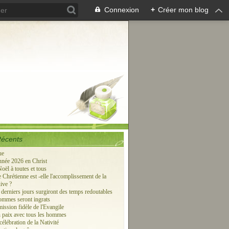
Connexion
+
Créer mon blog
Récents
ue
née 2026 en Christ
oël à toutes et tous
 Chrétienne est -elle l'accomplissement de la
ive ?
 derniers jours surgiront des temps redoutables
hommes seront ingrats
ission fidèle de l'Evangile
 paix avec tous les hommes
élébration de la Nativité