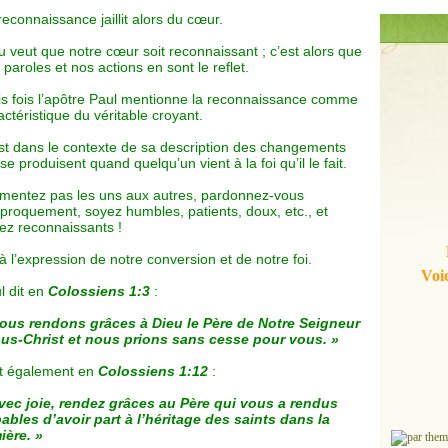
reconnaissance jaillit alors du cœur.
u veut que notre cœur soit reconnaissant ; c’est alors que
 paroles et nos actions en sont le reflet.
is fois l’apôtre Paul mentionne la reconnaissance comme
actéristique du véritable croyant.
st dans le contexte de sa description des changements
 se produisent quand quelqu’un vient à la foi qu’il le fait.
mentez pas les uns aux autres, pardonnez-vous
iproquement, soyez humbles, patients, doux, etc., et
ez reconnaissants !
là l’expression de notre conversion et de notre foi.
Voic
l dit en
Colossiens 1:3
:
ous rendons grâces à Dieu le Père de Notre Seigneur
us-Christ et nous prions sans cesse pour vous. »
dit également en
Colossiens 1:12
:
vec joie, rendez grâces au Père qui vous a rendus
ables d’avoir part à l’héritage des saints dans la
ière. »