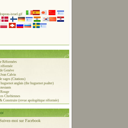
ie Réformées
 réformée
 de Genève
 Jean Calvin
de sages (Citations)
r huguenot anglais (the huguenot psalter)
otestants
e Rouge
es Chrétiennes
 & Construire (revue apologétique réformée)
oi
Suivez-moi sur Facebook