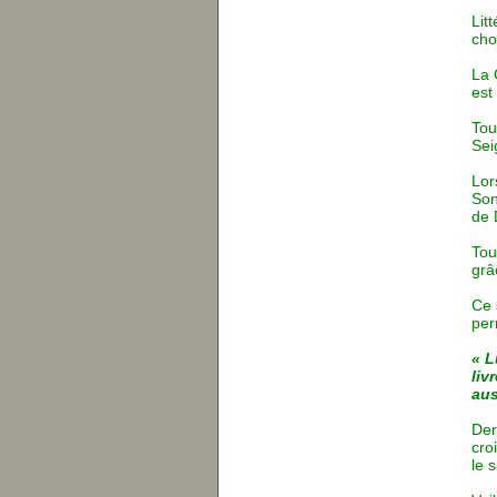
Lit
cho
La 
est
Tou
Sei
Lor
Son
de 
Tou
grâ
Ce 
per
« L
liv
aus
Der
cro
le 