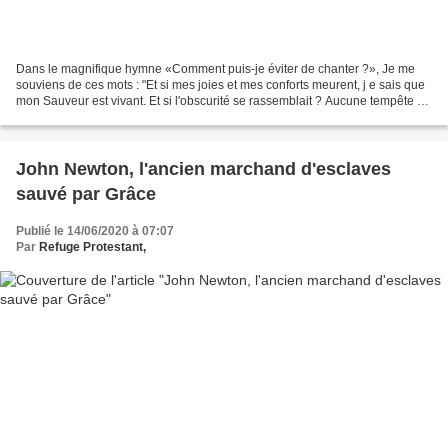
Dans le magnifique hymne «Comment puis-je éviter de chanter ?», Je me
souviens de ces mots : "Et si mes joies et mes conforts meurent, j e sais que
mon Sauveur est vivant. Et si l'obscurité se rassemblait ? Aucune tempête ne
peut secouer mon calme le...
John Newton, l'ancien marchand d'esclaves
sauvé par Grâce
Publié le 14/06/2020 à 07:07
Par
Refuge Protestant,