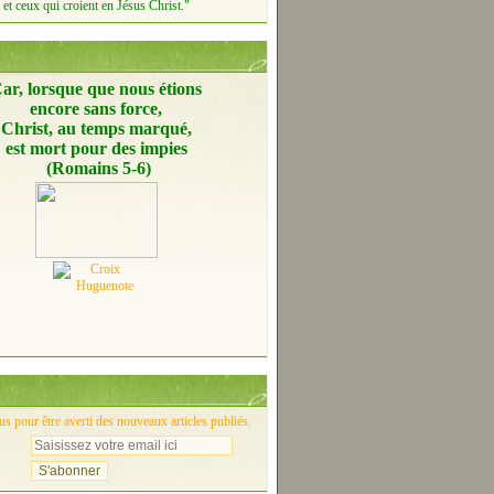
et ceux qui croient en Jésus Christ."
ar, lorsque que nous étions
encore
sans force,
Christ, au temps marqué,
est mort pour des impies
(Romains 5-6)
 pour être averti des nouveaux articles publiés.