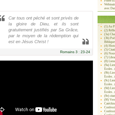
Prière d'
Webinair
avec Dan
Car tous ont péché et sont privés de
la gloire de Dieu, et ils sont
(1) Au P
gratuitement justifiés par Sa Grâce,
(2) Réfl
(3a) Ch
par le moyen de la rédemption qui
(3b) Poè
est en Jésus Christ !
Biblique
(4) Histo
(5) Citat
Romains 3 : 23-24
(6) Nouv
(7) Libra
(8) Lien
(9a) Lie
Ecoles.. 
(9b) Lie
Ecoles.. 
(9c) Lie
Ecoles.. 
(9d) Lie
Ecoles.. 
(9e) cita
(9f) Ver
Catéchis
Confessi
Confessi