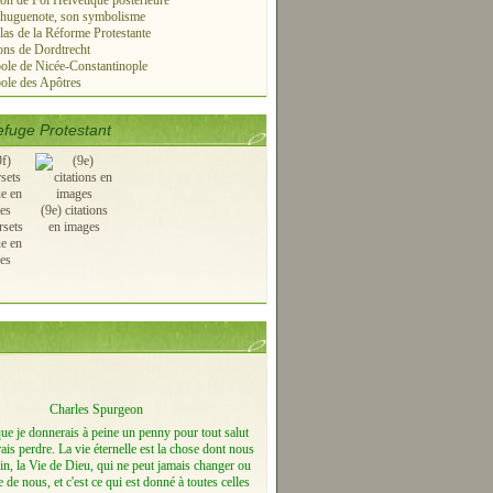
on de Foi Helvétique postérieure
 huguenote, son symbolisme
las de la Réforme Protestante
ns de Dordtrecht
le de Nicée-Constantinople
ole des Apôtres
fuge Protestant
(9e) citations
rsets
en images
ue en
es
Charles Spurgeon
que je donnerais à peine un penny pour tout salut
ais perdre. La vie éternelle est la chose dont nous
n, la Vie de Dieu, qui ne peut jamais changer ou
e de nous, et c'est ce qui est donné à toutes celles