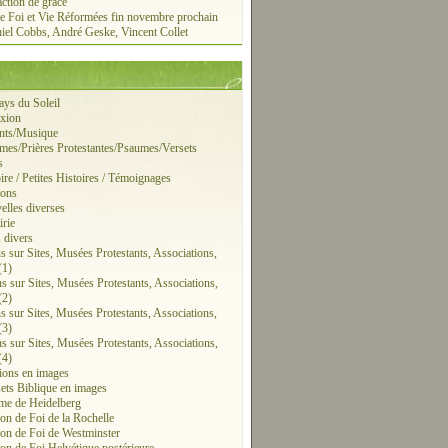
action de grâce
e Foi et Vie Réformées fin novembre prochain
iel Cobbs, André Geske, Vincent Collet
ays du Soleil
exion
ants/Musique
mes/Prières Protestantes/Psaumes/Versets
s
ire / Petites Histoires / Témoignages
ions
elles diverses
irie
s divers
ns sur Sites, Musées Protestants, Associations,
(1)
ns sur Sites, Musées Protestants, Associations,
(2)
ns sur Sites, Musées Protestants, Associations,
(3)
ns sur Sites, Musées Protestants, Associations,
(4)
tions en images
sets Biblique en images
me de Heidelberg
on de Foi de la Rochelle
on de Foi de Westminster