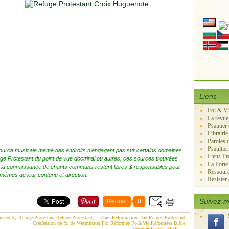
Liens
Foi & V
La revue
Psautier
Librairie
Paroles 
Psaultie
ource musicale même des endroits n'engagent pas sur certains domaines
Liens Pr
ge Protestant du point de vue doctrinal ou autres, ces sources trouvées
La Port
 la connaissance de chants communs restent libres & responsables pour
Ressourc
mêmes de leur contenu et direction.
Résister
Suivez-m
Repost
0
ished by Refuge Protestant Refuge Protestant,
-
dans
Reformation Day
Refuge Protestant
Confession de foi de Wesminster
Foi Réformée
Foi&Vie Réformées
Bible
commenter cet article
…