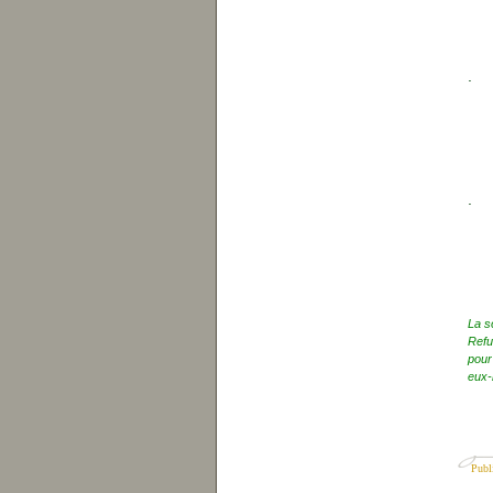
.
.
La s
Refu
pour
eux-
Publ