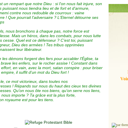
st un rempart que notre Dieu : si l'on nous fait injure, son
s puissant nous tiendra lieu et de fort et d'armure,
nnemi contre nous redouble de courroux : vaine
ère ! Que pourrait l'adversaire ? L'Eternel détourne ses
ps
ls, nous bronchons à chaque pas, notre force est
blesse. Mais un héros, dans les combats, pour nous lutte
s cesse. Quel est ce défenseur ? C'est toi, puissant
gneur, Dieu des armées ! Tes tribus opprimées
naissent leur libérateur.
 les démons forgent des fers pour accabler l'Église, ta
é brave les enfers, sur le rocher assise ! Constant dans
 effort, en vain, avec la mort, satan conspire : pour briser
 empire, il suffit d'un mot du Dieu fort !
Voic
-le, ce mot victorieux, dans toutes nos
resses ! Répands sur nous du haut des cieux tes divines
gesses. Qu'on nous ôte nos biens, qu'on serre nos liens,
 nous importe ? Ta grâce est la plus forte,
ton royaume est pour les tiens.