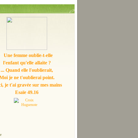
Une femme oublie-t-elle
l'enfant qu'elle allaite ?
... Quand elle l'oublierait,
Moi je ne t'oublierai point.
i, je t'ai gravée sur mes mains
Esaïe 49.16