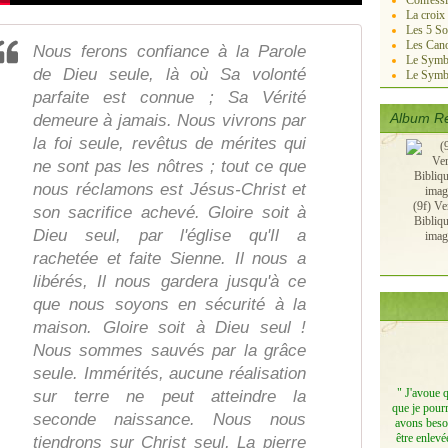
Confessi
La croix
Les 5 So
Les Cano
Nous ferons confiance à la Parole
Le Symbo
de Dieu seule, là où Sa volonté
Le Symb
parfaite est connue ; Sa Vérité
Album Re
demeure à jamais. Nous vivrons par
la foi seule, revêtus de mérites qui
ne sont pas les nôtres ; tout ce que
nous réclamons est Jésus-Christ et
(9f) Ve
son sacrifice achevé. Gloire soit à
Bibliq
Dieu seul, par l'église qu'Il a
imag
rachetée et faite Sienne. Il nous a
libérés, Il nous gardera jusqu'à ce
que nous soyons en sécurité à la
maison. Gloire soit à Dieu seul !
Nous sommes sauvés par la grâce
seule. Immérités, aucune réalisation
" J'avoue 
sur terre ne peut atteindre la
que je pourr
seconde naissance. Nous nous
avons besoi
être enlevé
tiendrons sur Christ seul, La pierre