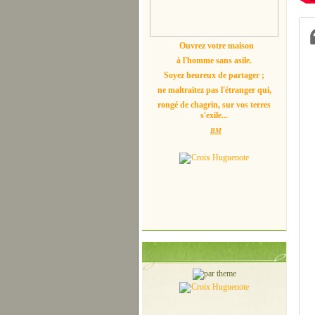
Ouvrez votre maison
à l'homme sans asile.
Soyez heureux de partager ;
ne maltraitez pas l'étranger qui,
rongé de chagrin, sur vos terres
s'exile...
BM