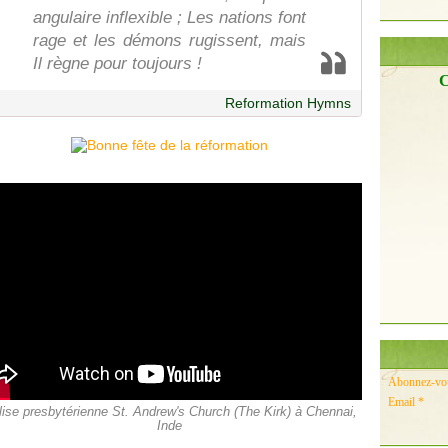
angulaire inflexible ; Les nations font
rage et les démons rugissent, mais
Il règne pour toujours !
C
Reformation Hymns
Abonnez-vous
Email
lise presbytérienne St. Andrew's Church (The Kirk) à Chennai,
Inde