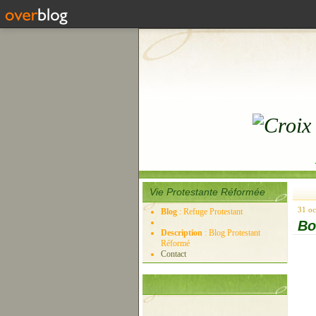
Vie Protestante Réformée
31 oc
Blog
: Refuge Protestant
Bo
Description
: Blog Protestant
Réformé
Contact