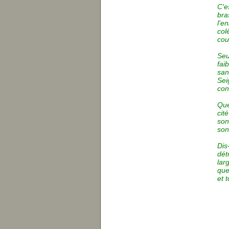
C'e
bra
l'e
col
cou
Seu
fai
san
Sei
con
Que
cit
son
son
Dis
dét
lar
que
et 