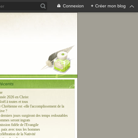
Connexion
+
Créer mon blog
Récents
ue
née 2026 en Christ
oël à toutes et tous
 Chrétienne est -elle l'accomplissement de la
ive ?
 derniers jours surgiront des temps redoutables
hommes seront ingrats
ission fidèle de l'Evangile
 paix avec tous les hommes
élébration de la Nativité