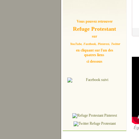
Vous pouvez retrouver
Refuge Protestant
sur
YouTube, Facebook, Pinterest, Twitter
en cliquant sur l'un des
quatres liens
ci dessous
Ég