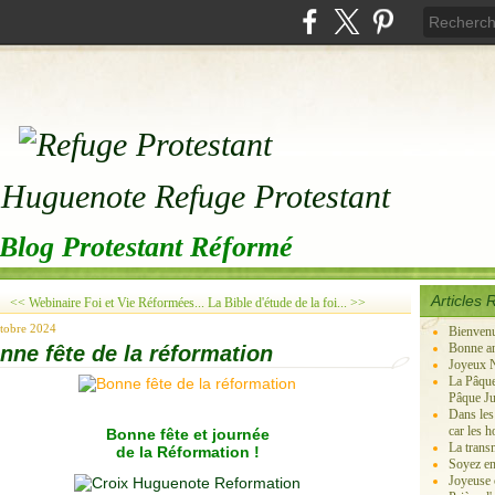
Blog Protestant Réformé
Articles 
<< Webinaire Foi et Vie Réformées...
La Bible d'étude de la foi... >>
tobre 2024
Bienven
Bonne an
nne fête de la réformation
Joyeux N
La Pâque
Pâque Ju
Dans les
car les 
Bonne fête et journée
La transm
de la Réformation !
Soyez en
Joyeuse c