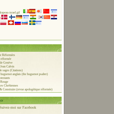
ie Réformées
 réformée
 de Genève
 Jean Calvin
de sages (Citations)
r huguenot anglais (the huguenot psalter)
otestants
e Rouge
es Chrétiennes
 & Construire (revue apologétique réformée)
oi
Suivez-moi sur Facebook