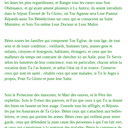
les âmes les plus orgueilleuses, et Ranger tous les cœurs sous Son
Obéissance, et qu'ayant amené plusieurs à La Justice, ils soient introduits
dans le Séjour Éternel de Ta Gloire, où Ton Agneau sera Leur Pasteur.
Répands aussi Tes Bénédictions sur ceux qui se consacrent au Saint
Ministère, et Sois Toi-même Leur Docteur et Leur Maître.
Bénis toutes les familles qui composent Ton Église, de tout âge, de tout
sexe et de toute condition ; vieillards, hommes faits, jeunes gens et
enfants, citoyens et bourgeois, habitants, étrangers, et ceux que les
malheurs du temps ont contraint de chercher ici un Asile, pour Te Servir
selon les lumières de leur conscience, tous en particulier, chacun selon la
vocation dont Tu l'as honoré, et selon l'état où il se trouve. Conserve
ceux qui sont en santé ; rétablis ceux qui sont malades, si Tu le Juges à
propos, Pour Ta Gloire et pour leur Salut.
Sois le Protecteur des innocents, le Mari des veuves, et le Père des
orphelins. Sois le Trésor des pauvres, et Fais que ceux à qui Tu as donné
des biens en fassent un bon usage. Console tous les affligés, et Réjouis-
les par les Assurances de Ta Grâce. Bénis ceux qui s'attachent aux belles-
lettres, et ceux qui portent les armes. Bénis ceux qui veillent pour notre
garde, ceux qui défendent la juste cause des personnes à qui l'on fait tort,
et ceux qui s'emploient à la guérison des malades. Bénis le commerce de