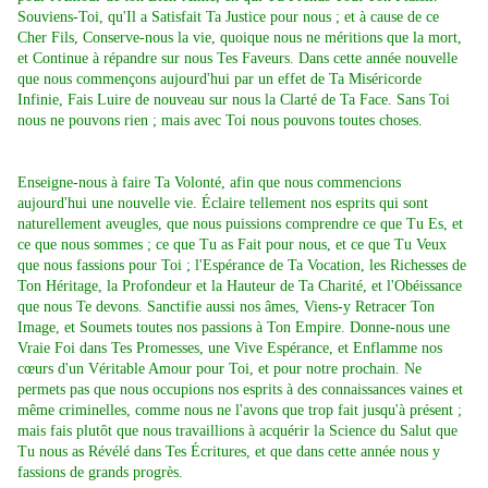
Souviens-Toi, qu'Il a Satisfait Ta Justice pour nous ; et à cause de ce
Cher Fils, Conserve-nous la vie, quoique nous ne méritions que la mort,
et Continue à répandre sur nous Tes Faveurs. Dans cette année nouvelle
que nous commençons aujourd'hui par un effet de Ta Miséricorde
Infinie, Fais Luire de nouveau sur nous la Clarté de Ta Face. Sans Toi
nous ne pouvons rien ; mais avec Toi nous pouvons toutes choses.
Enseigne-nous à faire Ta Volonté, afin que nous commencions
aujourd'hui une nouvelle vie. Éclaire tellement nos esprits qui sont
naturellement aveugles, que nous puissions comprendre ce que Tu Es, et
ce que nous sommes ; ce que Tu as Fait pour nous, et ce que Tu Veux
que nous fassions pour Toi ; l'Espérance de Ta Vocation, les Richesses de
Ton Héritage, la Profondeur et la Hauteur de Ta Charité, et l'Obéissance
que nous Te devons. Sanctifie aussi nos âmes, Viens-y Retracer Ton
Image, et Soumets toutes nos passions à Ton Empire. Donne-nous une
Vraie Foi dans Tes Promesses, une Vive Espérance, et Enflamme nos
cœurs d'un Véritable Amour pour Toi, et pour notre prochain. Ne
permets pas que nous occupions nos esprits à des connaissances vaines et
même criminelles, comme nous ne l'avons que trop fait jusqu'à présent ;
mais fais plutôt que nous travaillions à acquérir la Science du Salut que
Tu nous as Révélé dans Tes Écritures, et que dans cette année nous y
fassions de grands progrès.