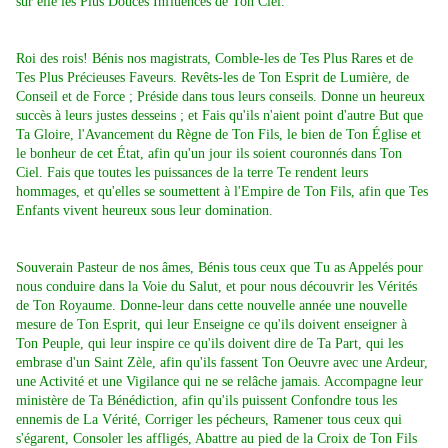
sur elle les Plus Douces Influences de Ton Ciel.
Roi des rois! Bénis nos magistrats, Comble-les de Tes Plus Rares et de
Tes Plus Précieuses Faveurs. Revêts-les de Ton Esprit de Lumière, de
Conseil et de Force ; Préside dans tous leurs conseils. Donne un heureux
succès à leurs justes desseins ; et Fais qu'ils n'aient point d'autre But que
Ta Gloire, l'Avancement du Règne de Ton Fils, le bien de Ton Église et
le bonheur de cet État, afin qu'un jour ils soient couronnés dans Ton
Ciel. Fais que toutes les puissances de la terre Te rendent leurs
hommages, et qu'elles se soumettent à l'Empire de Ton Fils, afin que Tes
Enfants vivent heureux sous leur domination.
Souverain Pasteur de nos âmes, Bénis tous ceux que Tu as Appelés pour
nous conduire dans la Voie du Salut, et pour nous découvrir les Vérités
de Ton Royaume. Donne-leur dans cette nouvelle année une nouvelle
mesure de Ton Esprit, qui leur Enseigne ce qu'ils doivent enseigner à
Ton Peuple, qui leur inspire ce qu'ils doivent dire de Ta Part, qui les
embrase d'un Saint Zèle, afin qu'ils fassent Ton Oeuvre avec une Ardeur,
une Activité et une Vigilance qui ne se relâche jamais. Accompagne leur
ministère de Ta Bénédiction, afin qu'ils puissent Confondre tous les
ennemis de La Vérité, Corriger les pécheurs, Ramener tous ceux qui
s'égarent, Consoler les affligés, Abattre au pied de la Croix de Ton Fils