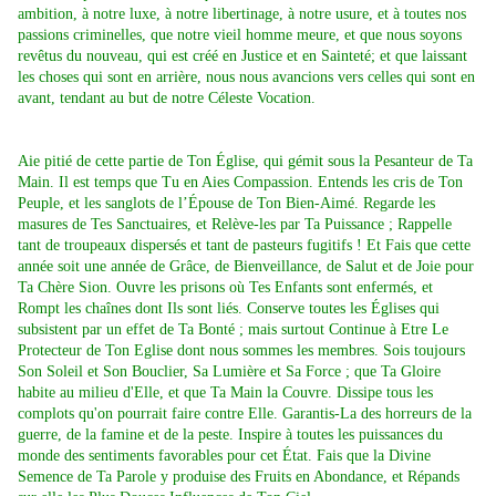
ambition, à notre luxe, à notre libertinage, à notre usure, et à toutes nos
passions criminelles, que notre vieil homme meure, et que nous soyons
revêtus du nouveau, qui est créé en Justice et en Sainteté; et que laissant
les choses qui sont en arrière, nous nous avancions vers celles qui sont en
avant, tendant au but de notre Céleste Vocation.
Aie pitié de cette partie de Ton Église, qui gémit sous la Pesanteur de Ta
Main. Il est temps que Tu en Aies Compassion. Entends les cris de Ton
Peuple, et les sanglots de l’Épouse de Ton Bien-Aimé. Regarde les
masures de Tes Sanctuaires, et Relève-les par Ta Puissance ; Rappelle
tant de troupeaux dispersés et tant de pasteurs fugitifs ! Et Fais que cette
année soit une année de Grâce, de Bienveillance, de Salut et de Joie pour
Ta Chère Sion. Ouvre les prisons où Tes Enfants sont enfermés, et
Rompt les chaînes dont Ils sont liés. Conserve toutes les Églises qui
subsistent par un effet de Ta Bonté ; mais surtout Continue à Etre Le
Protecteur de Ton Eglise dont nous sommes les membres. Sois toujours
Son Soleil et Son Bouclier, Sa Lumière et Sa Force ; que Ta Gloire
habite au milieu d'Elle, et que Ta Main la Couvre. Dissipe tous les
complots qu'on pourrait faire contre Elle. Garantis-La des horreurs de la
guerre, de la famine et de la peste. Inspire à toutes les puissances du
monde des sentiments favorables pour cet État. Fais que la Divine
Semence de Ta Parole y produise des Fruits en Abondance, et Répands