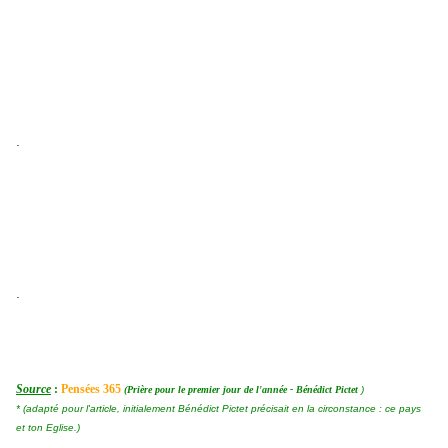
.
.
Source
:
Pensées 365
(Prière pour le premier jour de l'année - Bénédict Pictet
)
* (adapté pour l'article, initialement Bénédict Pictet précisait en la circonstance : ce pays
et ton Eglise.)