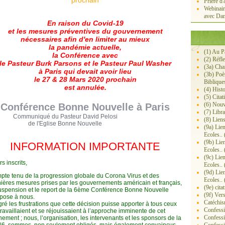
Prière d'
Webinair
avec Dan
En raison du Covid-19
et les mesures préventives du gouvernement
nécessaires afin d'en limiter au mieux
la pandémie actuelle,
(1) Au P
la Conférence avec
(2) Réfl
le Pasteur Burk Parsons et le Pasteur Paul Washer
(3a) Ch
à Paris qui devait avoir lieu
(3b) Poè
le 27 & 28 Mars 2020 prochain
Biblique
est annulée.
(4) Histo
(5) Citat
(6) Nouv
Conférence Bonne Nouvelle à Paris
(7) Libra
Communiqué du Pasteur
David Pelosi
(8) Lien
de l'Eglise Bonne Nouvelle
(9a) Lie
Ecoles.. 
(9b) Lie
INFORMATION IMPORTANTE
‼️
‼️
Ecoles.. 
(9c) Lie
s inscrits,
Ecoles.. 
(9d) Lie
te tenu de la progression globale du Corona Virus et des
Ecoles.. 
ières mesures prises par les gouvernements américai
n et français,
(9e) cita
uspension et le report de la 6ème Conférence Bonne Nouvelle
(9f) Ver
pose à nous.
Catéchis
ré les frustrations que cette décision puisse apporter à tous ceux
Confessi
travaillaient et se réjouissaient à l’approche imminente de cet
Confessi
ement ; nous, l’organisation, les intervenants et les sponsors de la