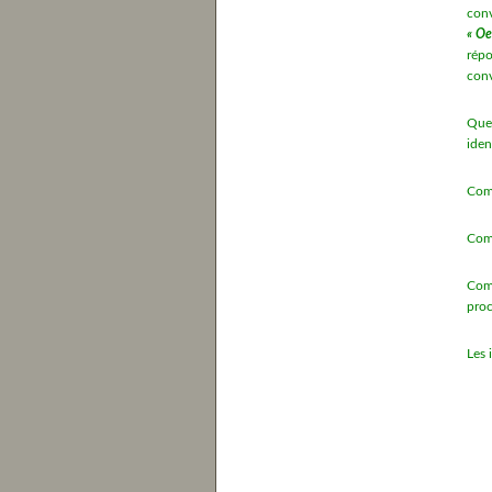
con
« Oe
répo
con
Que 
iden
Comm
Comm
Comm
proc
Les 