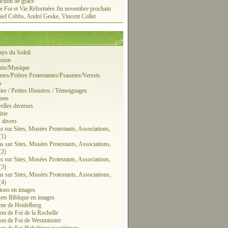
action de grâce
e Foi et Vie Réformées fin novembre prochain
iel Cobbs, André Geske, Vincent Collet
ays du Soleil
exion
ants/Musique
mes/Prières Protestantes/Psaumes/Versets
s
ire / Petites Histoires / Témoignages
ions
elles diverses
irie
s divers
ns sur Sites, Musées Protestants, Associations,
(1)
ns sur Sites, Musées Protestants, Associations,
(2)
ns sur Sites, Musées Protestants, Associations,
(3)
ns sur Sites, Musées Protestants, Associations,
(4)
tions en images
sets Biblique en images
me de Heidelberg
on de Foi de la Rochelle
on de Foi de Westminster