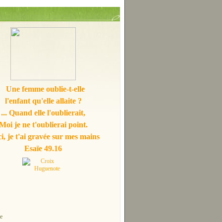
Une femme oublie-t-elle
l'enfant qu'elle allaite ?
... Quand elle l'oublierait,
Moi je ne t'oublierai point.
i, je t'ai gravée sur mes mains
Esaïe 49.16