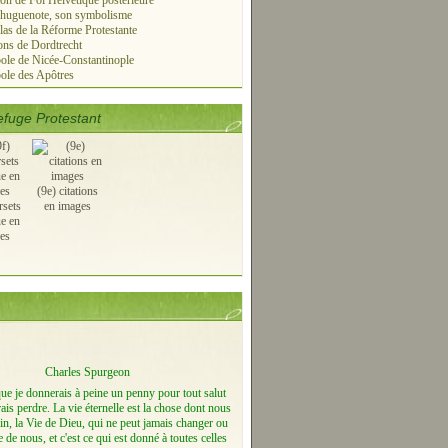
on de Foi Helvétique postérieure
 huguenote, son symbolisme
las de la Réforme Protestante
ns de Dordtrecht
le de Nicée-Constantinople
ole des Apôtres
fuge Protestant
(9e) citations
rsets
en images
ue en
es
Charles Spurgeon
que je donnerais à peine un penny pour tout salut
ais perdre. La vie éternelle est la chose dont nous
n, la Vie de Dieu, qui ne peut jamais changer ou
e de nous, et c'est ce qui est donné à toutes celles