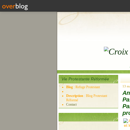
Vie Protestante Réformée
13 m
Blog
: Refuge Protestant
An
Description
: Blog Protestant
Pa
Réformé
Contact
Pa
pr