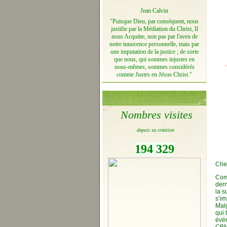
Jean Calvin
"Puisque Dieu, par conséquent, nous
justifie par la Médiation du Christ, Il
nous Acquitte, non pas par l'aveu de
notre innocence personnelle, mais par
une imputation de la justice ; de sorte
que nous, qui sommes injustes en
nous-mêmes, sommes considérés
comme Justes en Jésus Christ."
Nombres visites
depuis sa création
194 329
Cher
Comp
dern
la s
s’im
Malg
qui 
évén