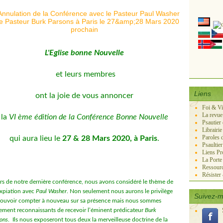
L'Eglise bonne Nouvelle
et leurs membres
Liens
ont la joie de vous annoncer
Foi & V
La revue
la
VI ème édition de la Conférence Bonne Nouvelle
Psautier
Librairie
Paroles 
qui aura lieu le
27 & 28 Mars 2020, à Paris
.
Psaultie
Liens Pr
La Port
Ressourc
Résister
rs de notre dernière conférence, nous avons considéré le thème de
expiation avec
Paul Washer
.
Non seulement nous aurons le privilège
Suivez-m
ouvoir compter à nouveau sur sa présence mais nous sommes
ement reconnaissants de recevoir l’éminent prédicateur
Burk
ons
.
Ils nous exposeront tous deux la merveilleuse doctrine de la