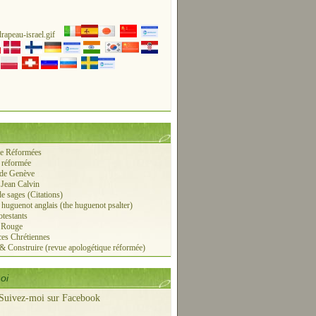
ie Réformées
 réformée
 de Genève
 Jean Calvin
de sages (Citations)
r huguenot anglais (the huguenot psalter)
otestants
e Rouge
es Chrétiennes
 & Construire (revue apologétique réformée)
oi
Suivez-moi sur Facebook