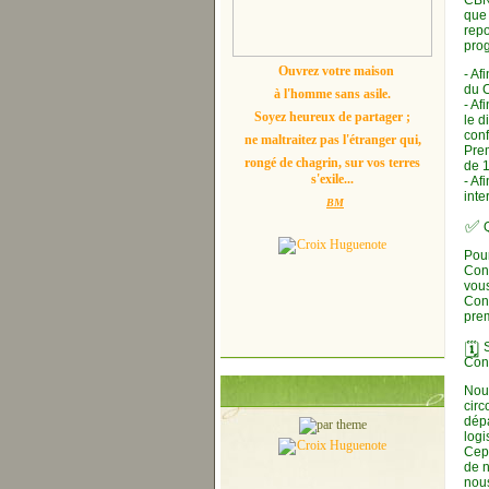
CBN
que 
repo
prog
Ouvrez votre maison
- Af
du C
à l'homme sans asile.
- Af
Soyez heureux de partager ;
le d
conf
ne maltraitez pas l'étranger qui,
Prem
rongé de chagrin, sur vos terres
de 
s'exile...
- Af
inte
BM
✅
Pour
Conf
vous
Conf
pre
🗓
Con
Nous
circ
dépa
logi
Cepe
de n
nou