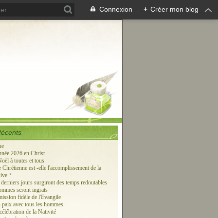
Connexion
+
Créer mon blog
Récents
ue
née 2026 en Christ
oël à toutes et tous
 Chrétienne est -elle l'accomplissement de la
ive ?
 derniers jours surgiront des temps redoutables
hommes seront ingrats
ission fidèle de l'Evangile
 paix avec tous les hommes
élébration de la Nativité