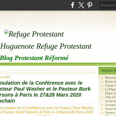
Blog Protestant Réformé
Articles 
ars 2020
Bienven
Bonne an
nulation de la Conférence avec le
Joyeux N
steur Paul Washer et le Pasteur Burk
La Pâque
Pâque Ju
rsons à Paris le 27&28 Mars 2020
Dans les
ochain
car les 
La transm
Soyez en
Joyeuse c