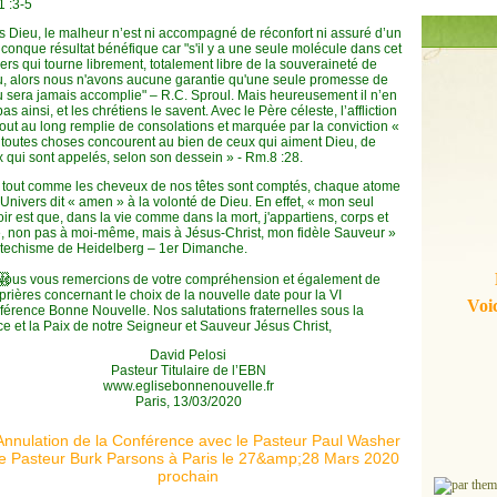
1 :3-5
 Dieu, le malheur n’est ni accompagné de réconfort ni assuré d’un
conque résultat bénéfique car "s'il y a une seule molécule dans cet
ers qui tourne librement, totalement libre de la souveraineté de
, alors nous n'avons aucune garantie qu'une seule promesse de
 sera jamais accomplie" – R.C. Sproul. Mais heureusement il n’en
pas ainsi, et les chrétiens le savent. Avec le Père céleste, l’affliction
tout au long remplie de consolations et marquée par la conviction «
toutes choses concourent au bien de ceux qui aiment Dieu, de
 qui sont appelés, selon son dessein » - Rm.8 :28.
 tout comme les cheveux de nos têtes sont comptés, chaque atome
’Univers dit « amen » à la volonté de Dieu. En effet, « mon seul
ir est que, dans la vie comme dans la mort, j'appartiens, corps et
, non pas à moi-même, mais à Jésus-Christ, mon fidèle Sauveur »
atechisme de Heidelberg – 1er Dimanche.
🏻
Nous vous remercions de votre compréhension et également de
prières concernant le choix de la nouvelle date pour la VI
Voic
érence Bonne Nouvelle. Nos salutations fraternelles sous la
e et la Paix de notre Seigneur et Sauveur Jésus Christ,
David Pelosi
Pasteur Titulaire de l’EBN
www.eglisebonnenouvelle.fr
Paris, 13/03/2020