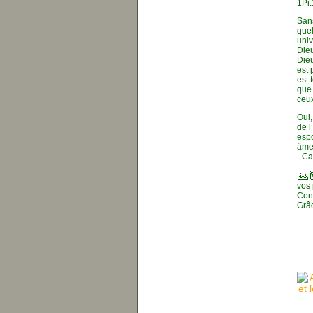
1Pi.
Sans
quel
univ
Dieu
Dieu
est 
est 
que 
ceux
Oui,
de l
espo
âme
- C
🙏
vos 
Conf
Grâc