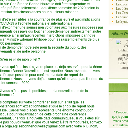
6, sommes, non seulement obligés, mais également convaincus
Confessi
la VIe Conférence Bonne Nouvelle doit être suspendue et
La croix
rtée préférentiellement au deuxième semestre de 2020 selon la
Les 5 So
ression des circonstances pour plusieurs raisons :
Les Cano
Le Symbo
in d’être sensibles à la souffrance de plusieurs et aux implications
Le Symb
OVID-19 à l’échelle nationale et internationale;
in d’exprimer une soumission volontaire aux mesures imposées par
irigeants des pays qui touchent directement et indirectement notre
Album Re
érence ainsi qu’aux récentes interdictions imposées par notre
ier Ministre Edouard Philippe pour les rassemblements de plus
100 personnes;
in de démontrer notre zèle pour la sécurité du public, des
rvenants et de notre personnel ;
(9f) Ve
Qu’en est-il de mon billet ?
Bibliq
 vous qui êtes inscrits, votre place est déjà réservée pour la 6ème
imag
érence Bonne Nouvelle qui est reportée. Nous reviendrons vers
 dès que possible pour confirmer la date de report de la
érence. Nous pouvons déjà assurer qu’elle n’aura pas lieu lors du
mier semestre 2020.
Si vous n’êtes pas disponibles pour la nouvelle date de la
férence ?
 comptons sur votre compréhension sur le fait que les
onstances sont exceptionnelles et que le choix de report nous
sse. Garder vos places représente une énorme contribution
" J'avoue 
stique pour l’organisation de cette prochaine conférence.
que je pourr
ndant, une fois la nouvelle date communiquée, si vous êtes sûr
avons besoi
e pas pouvoir venir, et que vous tenez à être remboursés, écrivez-
être enlevé
s à orga.eglisebonnenouvelle@gmail.com avec votre RIB, nom,