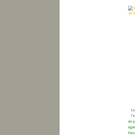
Lo
l’
de p
égal
Pars