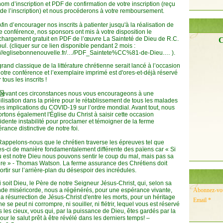
om d’inscription et PDF de confirmation de votre inscription (reçu
 de l’inscription) et nous procéderons à votre remboursement.
Afin d’encourager nos inscrits à patienter jusqu'à la réalisation de
e conférence, nos sponsors ont mis à votre disposition le
chargement gratuit en PDF de l’œuvre La Sainteté de Dieu de R.C.
C
ul. (cliquer sur ce lien disponible pendant 2 mois :
p://eglisebonnenouvelle.fr/…/PDF_Saintete%CC%81-de-Dieu.…
).
rand classique de la littérature chrétienne serait lancé à l’occasion
otre conférence et l’exemplaire imprimé est d'ores-et-déjà réservé
 tous les inscrits !
🏻
Devant ces circonstances nous vous encourageons à une
lisation dans la prière pour le rétablissement de tous les malades
es implications du COVID-19 sur l’ordre mondial. Avant tout, nous
rtons également l'Église du Christ à saisir cette occasion
idente instabilité pour proclamer et témoigner de la ferme
rance distinctive de notre foi.
Rappelons-nous que le chrétien traverse les épreuves tel que
es-ci de manière fondamentalement différente des païens car « Si
 est notre Dieu nous pouvons sentir le coup du mal, mais pas sa
re » - Thomas Watson. La ferme assurance des Chrétiens doit
ortir sur l’arrière-plan du désespoir des incrédules.
 soit Dieu, le Père de notre Seigneur Jésus-Christ, qui, selon sa
de miséricorde, nous a régénérés, pour une espérance vivante,
Abonnez-vous
la résurrection de Jésus-Christ d'entre les morts, pour un héritage
Email
ne se peut ni corrompre, ni souiller, ni flétrir, lequel vous est réservé
 les cieux, vous qui, par la puissance de Dieu, êtes gardés par la
pour le salut prêt à être révélé dans les derniers temps! –