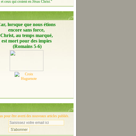
et ceux qui croient en Jésus Christ."
ar, lorsque que nous étions
encore
sans force,
Christ, au temps marqué,
est mort pour des impies
(Romains 5-6)
 pour être averti des nouveaux articles publiés.