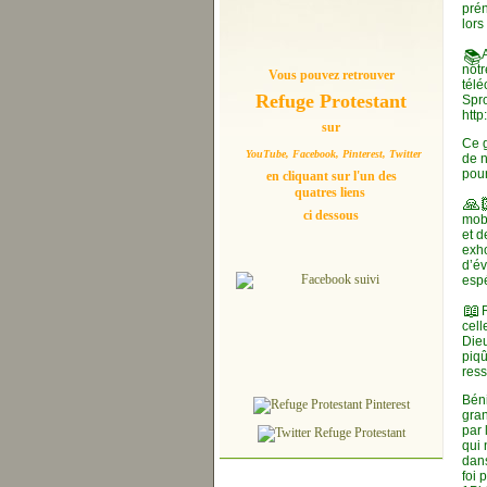
prén
lors
📚
notr
Vous pouvez retrouver
télé
Refuge Protestant
Spro
htt
sur
Ce g
YouTube, Facebook, Pinterest, Twitter
de n
pour
en cliquant sur l'un des
quatres liens
🙏
ci dessous
mobi
et d
exho
d’év
espé
📖
cell
Dieu
piqû
ress
Béni
gran
par 
qui 
dans
foi 