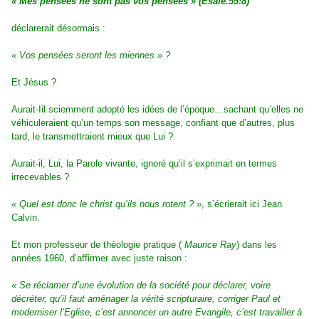
« Mes pensées ne sont pas vos pensées » (Esaïe.55:8)
déclarerait
désormais :
« Vos pensées seront les miennes » ?
Et Jésus ?
Aurait-Iil sciemment adopté les idées de l’époque…
sachant qu’elles ne
véhiculeraient qu’un temps son message, confiant que d’autres, plus
tard, le transmettraient
mieux que Lui ?
Aurait-il, Lui, la Parole vivante, ignoré qu’il s’exprimait en termes
irrecevables ?
« Quel est donc le christ qu’ils nous rotent ? »
, s’écrierait ici Jean
Calvin.
Et mon professeur de théologie
pratique (
Maurice Ray
) dans les
années 1960, d’affirmer avec juste raison :
« Se réclamer d’une évolution de
la société pour déclarer, voire
décréter, qu’il faut aménager la vérité scripturaire, corriger Paul et
moderniser
l’Eglise, c’est annoncer un autre Evangile, c’est travailler à