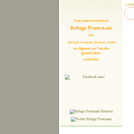
com
Vous pouvez retrouver
Refuge Protestant
sur
YouTube, Facebook, Pinterest, Twitter
en cliquant sur l'un des
quatres liens
ci dessous