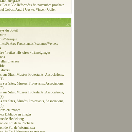
action de grâce
e Foi et Vie Réformées fin novembre prochain
iel Cobbs, André Geske, Vincent Collet
ays du Soleil
exion
ants/Musique
mes/Prières Protestantes/Psaumes/Versets
s
ire / Petites Histoires / Témoignages
ions
elles diverses
irie
s divers
ns sur Sites, Musées Protestants, Associations,
(1)
ns sur Sites, Musées Protestants, Associations,
(2)
ns sur Sites, Musées Protestants, Associations,
(3)
ns sur Sites, Musées Protestants, Associations,
(4)
tions en images
sets Biblique en images
me de Heidelberg
on de Foi de la Rochelle
on de Foi de Westminster