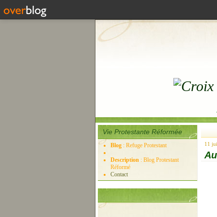
Vie Protestante Réformée
11 ju
Blog
: Refuge Protestant
Au
Description
: Blog Protestant
Réformé
Contact