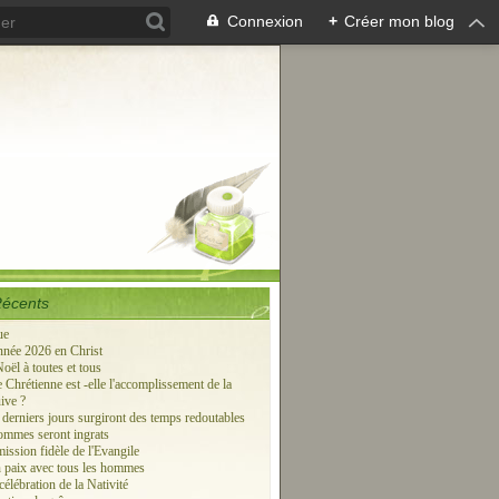
Connexion
+
Créer mon blog
Récents
ue
née 2026 en Christ
oël à toutes et tous
 Chrétienne est -elle l'accomplissement de la
ive ?
 derniers jours surgiront des temps redoutables
hommes seront ingrats
ission fidèle de l'Evangile
 paix avec tous les hommes
élébration de la Nativité