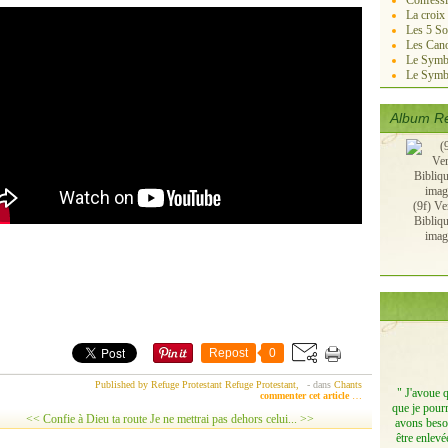
Confessi
La croix
Les 5 So
Les Cano
Le Symbo
Le Symb
Album Re
(9f) Ve
Bibliq
imag
Repost
0
Published by Refuge Protestant Refuge Protestant,
-
dans
Chants
" J'avoue 
commenter cet article
…
que je pourr
<< Confie à Dieu ta route
Je ne mettrai pas dehors celui... >>
avons besoi
être enlevé