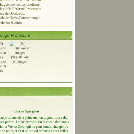
on de Foi Helvétique postérieure
 huguenote, son symbolisme
las de la Réforme Protestante
ns de Dordtrecht
le de Nicée-Constantinople
ole des Apôtres
fuge Protestant
(9e) citations
rsets
en images
ue en
es
Charles Spurgeon
que je donnerais à peine un penny pour tout salut
ais perdre. La vie éternelle est la chose dont nous
n, la Vie de Dieu, qui ne peut jamais changer ou
e de nous, et c'est ce qui est donné à toutes celles