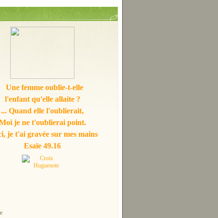
Une femme oublie-t-elle
l'enfant qu'elle allaite ?
... Quand elle l'oublierait,
Moi je ne t'oublierai point.
i, je t'ai gravée sur mes mains
Esaïe 49.16