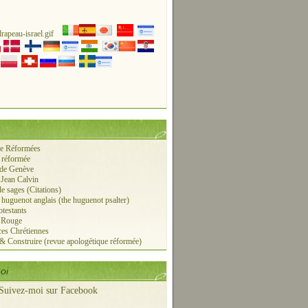
ie Réformées
 réformée
 de Genève
 Jean Calvin
de sages (Citations)
r huguenot anglais (the huguenot psalter)
otestants
e Rouge
es Chrétiennes
 & Construire (revue apologétique réformée)
oi
Suivez-moi sur Facebook