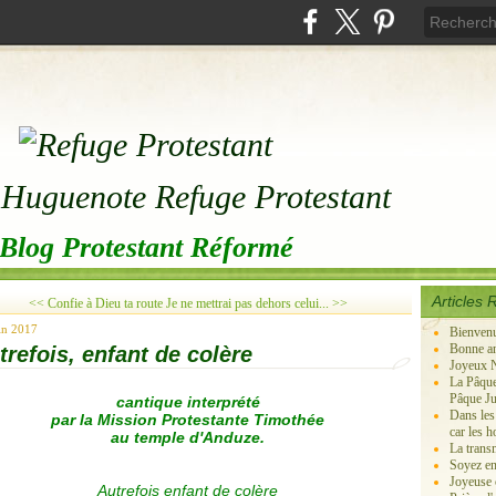
Blog Protestant Réformé
Articles 
<< Confie à Dieu ta route
Je ne mettrai pas dehors celui... >>
in 2017
Bienven
Bonne an
trefois, enfant de colère
Joyeux N
La Pâque
Pâque Ju
cantique interprété
Dans les
par la Mission Protestante Timothée
car les 
au temple d'Anduze.
La transm
Soyez en
Joyeuse c
Autrefois enfant de colère