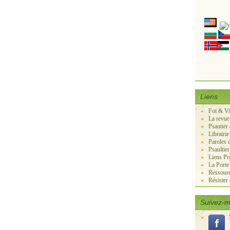
Liens
Foi & V
La revue
Psautier
Librairie
Paroles 
Psaultie
Liens Pr
La Port
Ressourc
Résister
Suivez-m