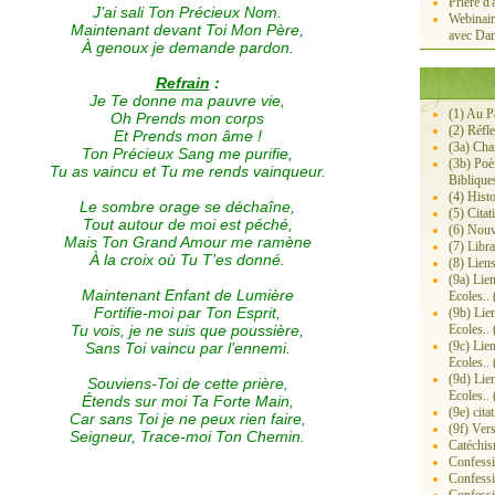
Prière d'
J’ai sali Ton Précieux Nom.
Webinair
Maintenant devant Toi Mon Père,
avec Dan
À genoux je demande pardon.
Refrain
:
Je Te donne ma pauvre vie,
(1) Au P
Oh Prends mon corps
(2) Réfl
Et Prends mon âme !
(3a) Ch
Ton Précieux Sang me purifie,
(3b) Poè
Tu as vaincu et Tu me rends vainqueur.
Biblique
(4) Histo
Le sombre orage se déchaîne,
(5) Citat
Tout autour de moi est péché,
(6) Nouv
Mais Ton Grand Amour me ramène
(7) Libra
À la croix où Tu T’es donné.
(8) Lien
(9a) Lie
Maintenant Enfant de Lumière
Ecoles.. 
Fortifie-moi par Ton Esprit,
(9b) Lie
Tu vois, je ne suis que poussière,
Ecoles.. 
(9c) Lie
Sans Toi vaincu par l’ennemi.
Ecoles.. 
(9d) Lie
Souviens-Toi de cette prière,
Ecoles.. 
Étends sur moi Ta Forte Main,
(9e) cita
Car sans Toi je ne peux rien faire,
(9f) Ver
Seigneur, Trace-moi Ton Chemin.
Catéchis
Confessi
Confessi