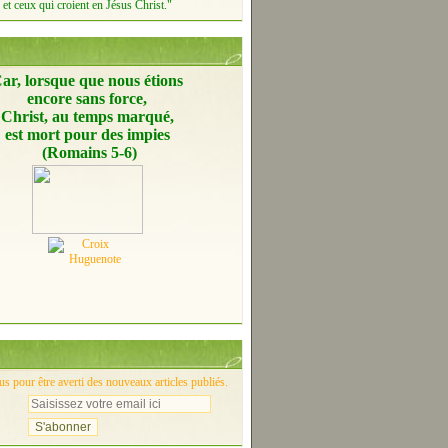
et ceux qui croient en Jésus Christ."
ar, lorsque que nous étions
encore
sans force,
Christ, au temps marqué,
est mort pour des impies
(Romains 5-6)
 pour être averti des nouveaux articles publiés.