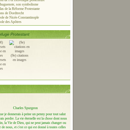
on de Foi Helvétique postérieure
 huguenote, son symbolisme
las de la Réforme Protestante
ns de Dordtrecht
le de Nicée-Constantinople
ole des Apôtres
fuge Protestant
(9e) citations
rsets
en images
ue en
es
Charles Spurgeon
que je donnerais à peine un penny pour tout salut
ais perdre. La vie éternelle est la chose dont nous
n, la Vie de Dieu, qui ne peut jamais changer ou
e de nous, et c'est ce qui est donné à toutes celles