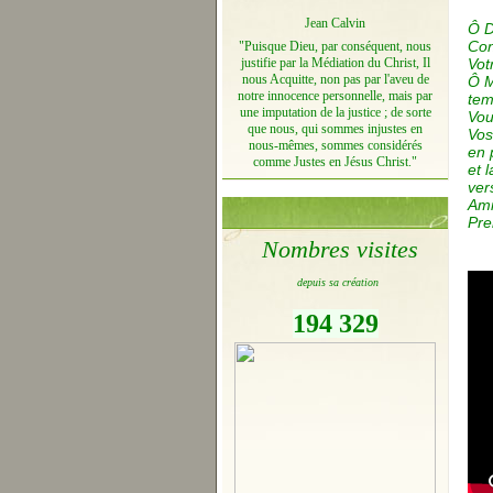
Jean Calvin
Ô D
Con
"Puisque Dieu, par conséquent, nous
justifie par la Médiation du Christ, Il
Vot
nous Acquitte, non pas par l'aveu de
Ô M
notre innocence personnelle, mais par
tem
une imputation de la justice ; de sorte
Vou
que nous, qui sommes injustes en
Vos
nous-mêmes, sommes considérés
en 
comme Justes en Jésus Christ."
et 
ver
Ami
Pre
Nombres visites
depuis sa création
194 329