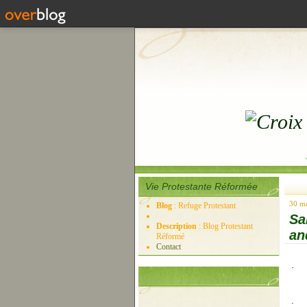
Vie Protestante Réformée
30 m
Blog
: Refuge Protestant
Sa
Description
: Blog Protestant
an
Réformé
Contact
.
.