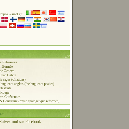
ie Réformées
 réformée
 de Genève
 Jean Calvin
de sages (Citations)
r huguenot anglais (the huguenot psalter)
otestants
e Rouge
es Chrétiennes
 & Construire (revue apologétique réformée)
oi
Suivez-moi sur Facebook