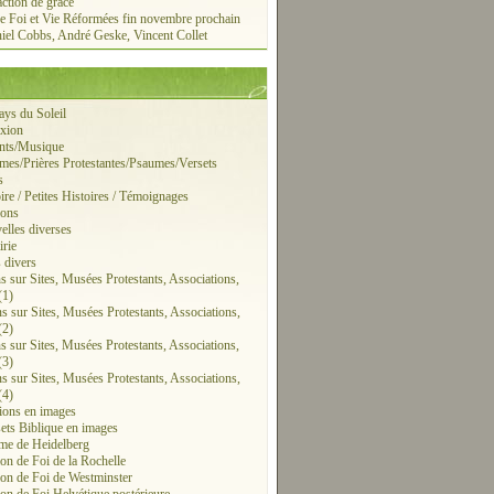
action de grâce
e Foi et Vie Réformées fin novembre prochain
iel Cobbs, André Geske, Vincent Collet
ays du Soleil
exion
ants/Musique
mes/Prières Protestantes/Psaumes/Versets
s
ire / Petites Histoires / Témoignages
ions
elles diverses
irie
s divers
ns sur Sites, Musées Protestants, Associations,
(1)
ns sur Sites, Musées Protestants, Associations,
(2)
ns sur Sites, Musées Protestants, Associations,
(3)
ns sur Sites, Musées Protestants, Associations,
(4)
tions en images
sets Biblique en images
me de Heidelberg
on de Foi de la Rochelle
on de Foi de Westminster