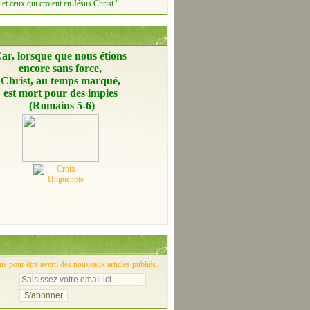
et ceux qui croient en Jésus Christ."
ar, lorsque que nous étions
encore
sans force,
Christ, au temps marqué,
est mort pour des impies
(Romains 5-6)
 pour être averti des nouveaux articles publiés.