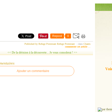
Repost
0
Published by Refuge Protestant Refuge Protestant
-
dans
Chants
commenter cet article
…
<< De la dérision à la découverte...
Je vous consolerai ! >>
mentaires
Voic
Ajouter un commentaire