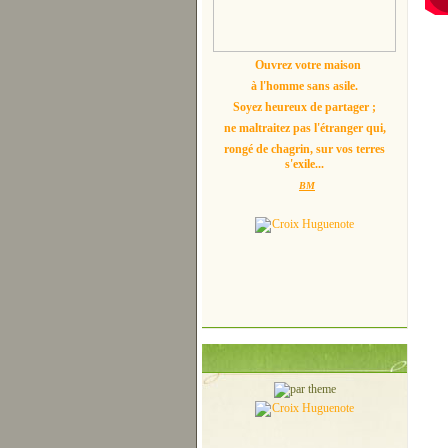
Ouvrez votre maison
à l'homme sans asile.
Soyez heureux de partager ;
ne maltraitez pas l'étranger qui,
rongé de chagrin, sur vos terres
s'exile...
BM