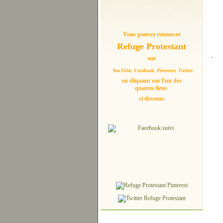
Vous pouvez retrouver
Refuge Protestant
.
sur
YouTube, Facebook, Pinterest, Twitter
en cliquant sur l'un des
quatres liens
ci dessous