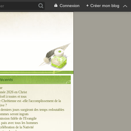
Connexion
+
Créer mon blog
Récents
ue
née 2026 en Christ
oël à toutes et tous
 Chrétienne est -elle l'accomplissement de la
ive ?
 derniers jours surgiront des temps redoutables
hommes seront ingrats
ission fidèle de l'Evangile
 paix avec tous les hommes
élébration de la Nativité