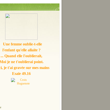
Une femme oublie-t-elle
l'enfant qu'elle allaite ?
... Quand elle l'oublierait,
Moi je ne t'oublierai point.
i, je t'ai gravée sur mes mains
Esaïe 49.16