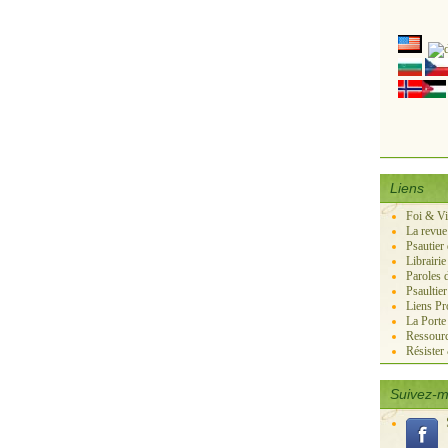
Liens
Foi & V
La revue
Psautier
Librairie
Paroles 
Psaultie
Liens Pr
La Port
Ressourc
Résister
Suivez-m