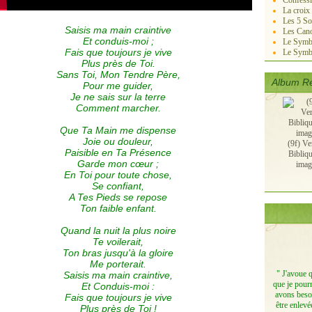
Confessi
La croix
Les 5 So
Saisis ma main craintive
Les Cano
Et conduis-moi ;
Le Symbo
Fais que toujours je vive
Le Symb
Plus près de Toi.
Sans Toi, Mon Tendre Père,
Album Re
Pour me guider,
Je ne sais sur la terre
Comment marcher.
Que Ta Main me dispense
Joie ou douleur,
(9f) Ve
Paisible en Ta Présence
Bibliq
Garde mon cœur ;
imag
En Toi pour toute chose,
Se confiant,
A Tes Pieds se repose
Ton faible enfant.
Quand la nuit la plus noire
Te voilerait,
Ton bras jusqu'à la gloire
Me porterait.
" J'avoue 
Saisis ma main craintive,
que je pourr
Et Conduis-moi :
avons besoi
Fais que toujours je vive
être enlevé
Plus près de Toi !