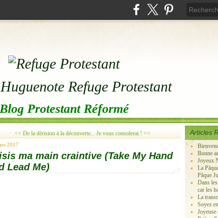
Blog Protestant Réformé
Articles 
<< De la dérision à la découverte...
Je vous consolerai ! >>
ars 2017
Bienven
Bonne an
isis ma main craintive (Take My Hand
Joyeux N
d Lead Me)
La Pâque
Pâque Ju
Dans les
car les 
La transm
Soyez en
Joyeuse c