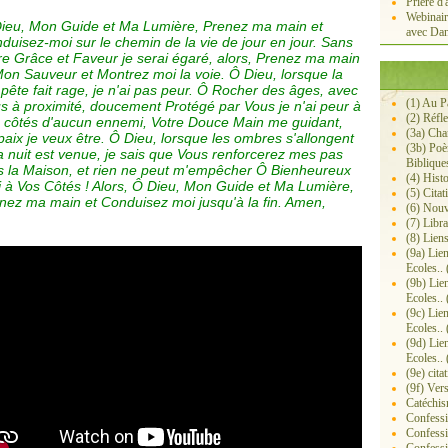
Prière d'
Webinair
ieu, Mon Guide et Ma Lumière, Prenez ma main et
avec Dan
duisez-moi sur le chemin de la vie de jour en jour. Sans
re Grâce et Faveur je serai égaré, alors, Prenez ma main
on Sauveur et Montrez moi la voie. Ô Dieu, lorsque la
pête fait rage, je n'ai pas peur. Ô Rocher des âges, avec
(1) Au P
s à proximité, doucement Protégé par Vous je n'ai peur à
(2) Réfl
 côtés d'aucun ennemi, Votre Douce Main me guidant,
(3a) Ch
paix je veux être. Ô Dieu, lorsque les ombres s'allongent
(3b) Poè
la nuit est venue, je sais que Vous renforcerez mes pas
Biblique
s la Maison, et rien ne peut m'empêcher Ô Bienheureux
(4) Histo
 à Vos Côtés ! Alors, Ô Dieu, Mon Guide et Ma Lumière,
(5) Citat
nez ma main et Conduisez moi jusqu'à la fin. Amen,
(6) Nouv
(7) Libra
(8) Lien
(9a) Lie
Ecoles.. 
(9b) Lie
Ecoles.. 
(9c) Lie
Ecoles.. 
(9d) Lie
Ecoles.. 
(9e) cita
(9f) Ver
Catéchis
Confessi
Confessi