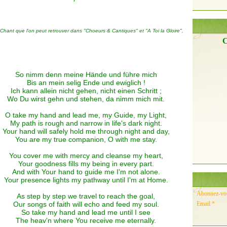
Chant que l'on peut retrouver dans "Choeurs & Cantiques" et "A Toi la Gloire",
C
So nimm denn meine Hände und führe mich
Bis an mein selig Ende und ewiglich !
Ich kann allein nicht gehen, nicht einen Schritt ;
Wo Du wirst gehn und stehen, da nimm mich mit.
O take my hand and lead me, my Guide, my Light,
My path is rough and narrow in life's dark night.
Your hand will safely hold me through night and day,
You are my true companion, O with me stay.
You cover me with mercy and cleanse my heart,
Your goodness fills my being in every part.
And with Your hand to guide me I'm not alone.
Your presence lights my pathway until I'm at Home.
Abonnez-vous
As step by step we travel to reach the goal,
Our songs of faith will echo and feed my soul.
Email
So take my hand and lead me until I see
The heav'n where You receive me eternally.