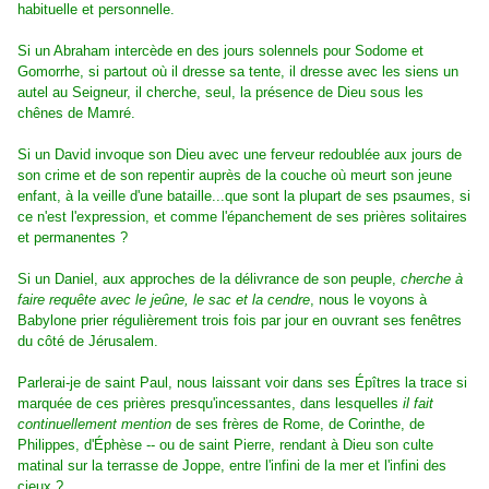
habituelle et personnelle.
Si un Abraham intercède en des jours solennels pour Sodome et
Gomorrhe, si partout où il dresse sa tente, il dresse avec les siens un
autel au Seigneur, il cherche, seul, la présence de Dieu sous les
chênes de Mamré.
Si un David invoque son Dieu avec une ferveur redoublée aux jours de
son crime et de son repentir auprès de la couche où meurt son jeune
enfant, à la veille d'une bataille...que sont la plupart de ses psaumes, si
ce n'est l'expression, et comme l'épanchement de ses prières solitaires
et permanentes ?
Si un Daniel, aux approches de la délivrance de son peuple,
cherche à
faire requête avec le jeûne, le sac et la cendre
, nous le voyons à
Babylone prier régulièrement trois fois par jour en ouvrant ses fenêtres
du côté de Jérusalem.
Parlerai-je de saint Paul, nous laissant voir dans ses Épîtres la trace si
marquée de ces prières presqu'incessantes, dans lesquelles
il fait
continuellement mention
de ses frères de Rome, de Corinthe, de
Philippes, d'Éphèse -- ou de saint Pierre, rendant à Dieu son culte
matinal sur la terrasse de Joppe, entre l'infini de la mer et l'infini des
cieux ?