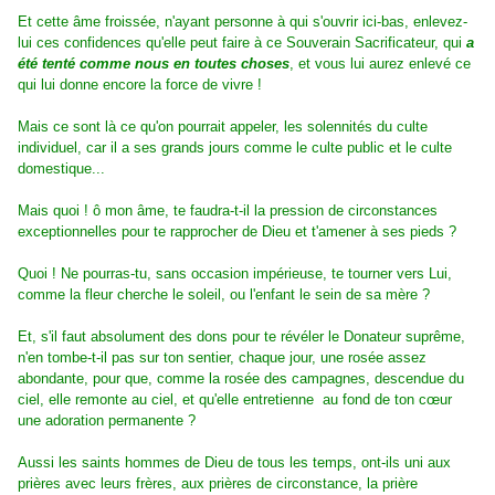
Et cette âme froissée, n'ayant personne à qui s'ouvrir ici-bas, enlevez-
lui ces confidences qu'elle peut faire à ce Souverain Sacrificateur, qui
a
été tenté comme nous en toutes choses
, et vous lui aurez enlevé ce
qui lui donne encore la force de vivre !
Mais ce sont là ce qu'on pourrait appeler, les solennités du culte
individuel, car il a ses grands jours comme le culte public et le culte
domestique...
Mais quoi ! ô mon âme, te faudra-t-il la pression de circonstances
exceptionnelles pour te rapprocher de Dieu et t'amener à ses pieds ?
Quoi ! Ne pourras-tu, sans occasion impérieuse, te tourner vers Lui,
comme la fleur cherche le soleil, ou l'enfant le sein de sa mère ?
Et, s'il faut absolument des dons pour te révéler le Donateur suprême,
n'en tombe-t-il pas sur ton sentier, chaque jour, une rosée assez
abondante, pour que, comme la rosée des campagnes, descendue du
ciel, elle remonte au ciel, et qu'elle entretienne au fond de ton cœur
une adoration permanente ?
Aussi les saints hommes de Dieu de tous les temps, ont-ils uni aux
prières avec leurs frères, aux prières de circonstance, la prière