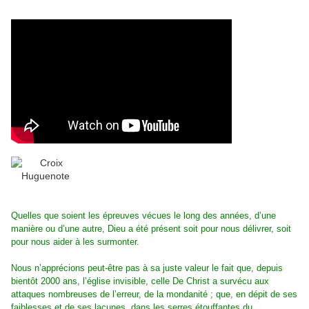
Quelles que soient les épreuves vécues le long des années, d’une
manière ou d’une autre, Dieu a été présent soit pour nous délivrer, soit
pour nous aider à les surmonter.
Nous n’apprécions peut-être pas à sa juste valeur le fait que, depuis
bientôt 2000 ans, l’église invisible, celle De Christ a survécu aux
attaques nombreuses de l’erreur, de la mondanité ; que, en dépit de ses
faiblesses et de ses lacunes, dans les serres étouffantes du