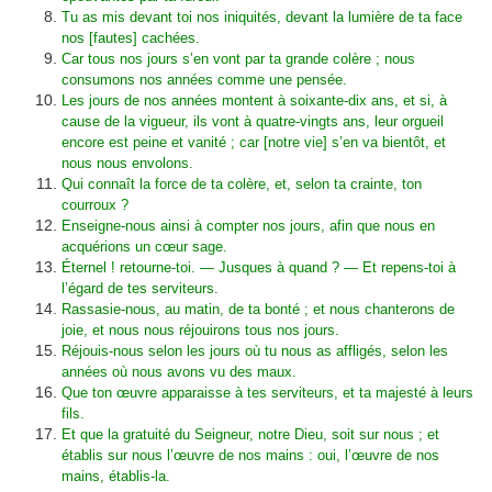
Tu as mis devant toi nos iniquités, devant la lumière de ta face
nos [fautes] cachées.
Car tous nos jours s’en vont par ta grande colère ; nous
consumons nos années comme une pensée.
Les jours de nos années montent à soixante-dix ans, et si, à
cause de la vigueur, ils vont à quatre-vingts ans, leur orgueil
encore est peine et vanité ; car [notre vie] s’en va bientôt, et
nous nous envolons.
Qui connaît la force de ta colère, et, selon ta crainte, ton
courroux ?
Enseigne-nous ainsi à compter nos jours, afin que nous en
acquérions un cœur sage.
Éternel ! retourne-toi. — Jusques à quand ? — Et repens-toi à
l’égard de tes serviteurs.
Rassasie-nous, au matin, de ta bonté ; et nous chanterons de
joie, et nous nous réjouirons tous nos jours.
Réjouis-nous selon les jours où tu nous as affligés, selon les
années où nous avons vu des maux.
Que ton œuvre apparaisse à tes serviteurs, et ta majesté à leurs
fils.
Et que la gratuité du Seigneur, notre Dieu, soit sur nous ; et
établis sur nous l’œuvre de nos mains : oui, l’œuvre de nos
mains, établis-la.